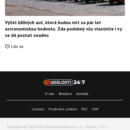
Výčet běžných aut, která budou mít za pár let
astronomickou hodnotu. Zda podobný vůz vlastníte i vy
se dá poznat snadno
O nás
Redakce
Kontakt
Cookies
Používání cookies
RSS
VOP
Copyright © 2016-2026 abcMedia Network s.r.o. - Theme v1.0.5