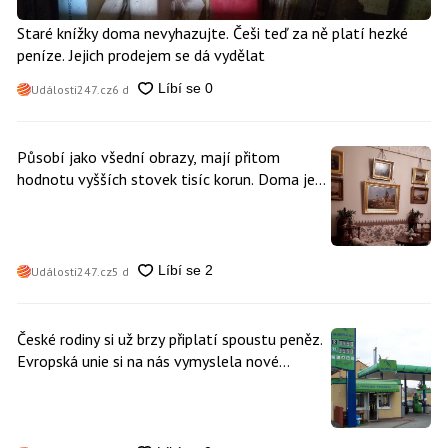
Staré knížky doma nevyhazujte. Češi teď za ně platí hezké
peníze. Jejich prodejem se dá vydělat
Události247.cz
6 d
Působí jako všední obrazy, mají přitom
hodnotu vyšších stovek tisíc korun. Doma je
může mít kdokoliv z nás
Události247.cz
5 d
České rodiny si už brzy připlatí spoustu peněz.
Evropská unie si na nás vymyslela nové
poplatky. Nevyhne se jim téměř nikdo