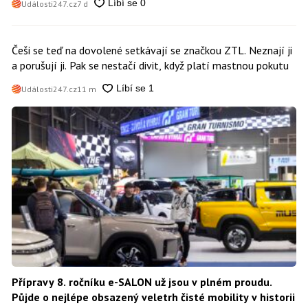
Události247.cz
7 d
Češi se teď na dovolené setkávají se značkou ZTL. Neznají ji
a porušují ji. Pak se nestačí divit, když platí mastnou pokutu
Události247.cz
11 m
Přípravy 8. ročníku e-SALON už jsou v plném proudu.
Půjde o nejlépe obsazený veletrh čisté mobility v historii