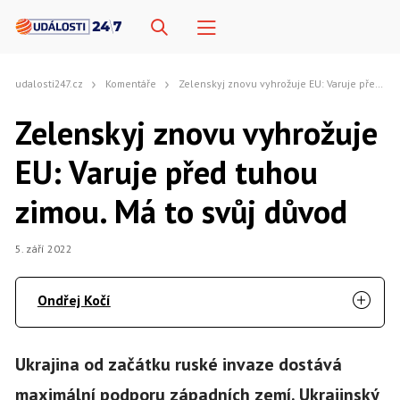
udalosti247.cz
Komentáře
Zelenskyj znovu vyhrožuje EU: Varuje před tuhou zimou. Má to svůj důvod
Zelenskyj znovu vyhrožuje
EU: Varuje před tuhou
zimou. Má to svůj důvod
5. září 2022
Ondřej Kočí
Ukrajina od začátku ruské invaze dostává
maximální podporu západních zemí. Ukrajinský