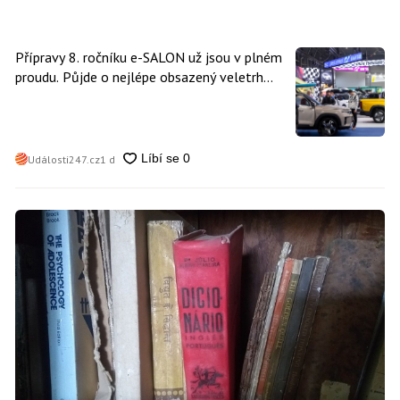
Přípravy 8. ročníku e-SALON už jsou v plném
proudu. Půjde o nejlépe obsazený veletrh
čisté mobility v historii
Události247.cz
1 d