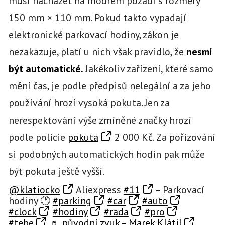
musí nacházet na modrém pozadí s rozměry
150 mm × 110 mm. Pokud takto vypadají
elektronické parkovací hodiny, zákon je
nezakazuje, platí u nich však pravidlo, že
nesmí
být automatické.
Jakékoliv zařízení, které samo
mění čas, je podle předpisů nelegální a za jeho
používání hrozí vysoká pokuta. Jen za
nerespektování výše zmíněné značky hrozí
podle policie
pokuta
2 000 Kč. Za pořizování
si podobných automatických hodin pak může
být pokuta ještě vyšší.
@klatiocko
Aliexpress
#11
– Parkovací
hodiny 🕐
#parking
#car
#auto
#clock
#hodiny
#rada
#pro
#tebe
♬ původní zvuk – Marek Klátil