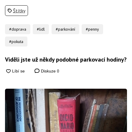
Štítky
#doprava
#lidl
#parkování
#penny
#pokuta
Viděli jste už někdy podobné parkovací hodiny?
0
Diskuze