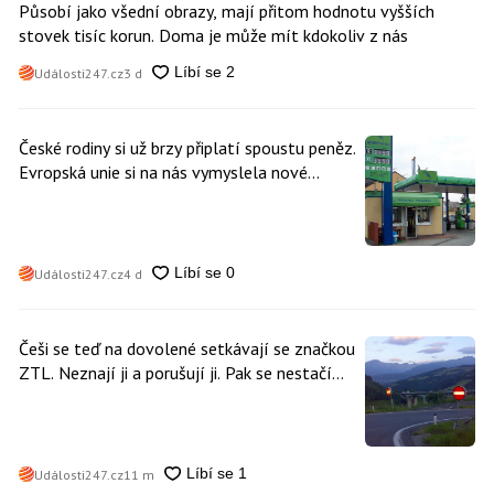
Působí jako všední obrazy, mají přitom hodnotu vyšších
stovek tisíc korun. Doma je může mít kdokoliv z nás
Události247.cz
3 d
České rodiny si už brzy připlatí spoustu peněz.
Evropská unie si na nás vymyslela nové
poplatky. Nevyhne se jim téměř nikdo
Události247.cz
4 d
Češi se teď na dovolené setkávají se značkou
ZTL. Neznají ji a porušují ji. Pak se nestačí
divit, když platí mastnou pokutu
Události247.cz
11 m