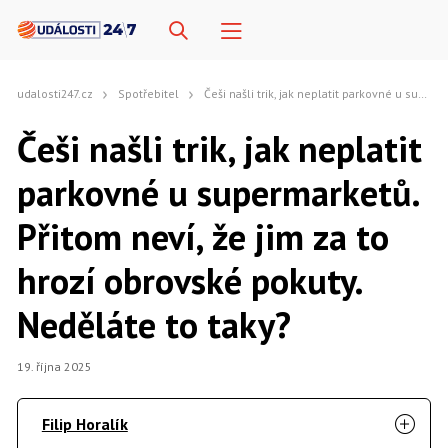
udalosti247.cz
Spotřebitel
Češi našli trik, jak neplatit parkovné u supermarketů. Přitom neví, že jim za to hrozí obrovské pokuty. Neděláte to taky?
Češi našli trik, jak neplatit
parkovné u supermarketů.
Přitom neví, že jim za to
hrozí obrovské pokuty.
Neděláte to taky?
19. října 2025
Filip Horalík