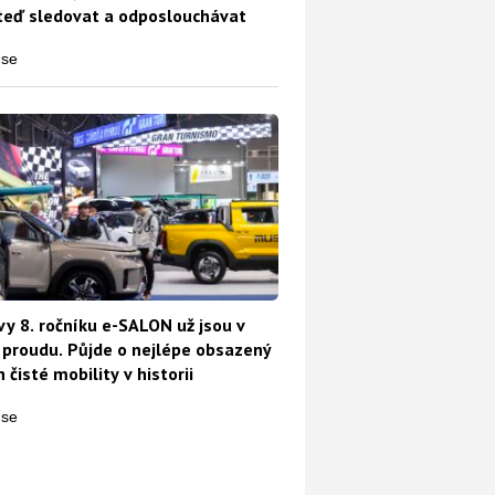
teď sledovat a odposlouchávat
a účtu každý Čech. Kdo ji mít nebude, koleduje si o problém
vy 8. ročníku e-SALON už jsou v
proudu. Půjde o nejlépe obsazený
 čisté mobility v historii