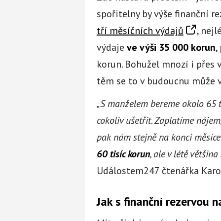
spořitelny by výše finanční 
tří měsíčních výdajů
, nej
výdaje
ve výši 35 000 korun
,
korun. Bohužel mnozí i přes 
těm se to v budoucnu může v
„S manželem bereme okolo 65 t
cokoliv ušetřit. Zaplatíme nájem, 
pak nám stejně na konci měsíc
60 tisíc korun
, ale v létě větši
Událostem247 čtenářka Karol
Jak s finanční rezervou 