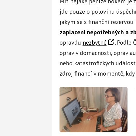
Mít nějaké peníze bokem je z
jde pouze o polovinu úspěchu
jakým se s finanční rezervou 
zaplacení nepotřebných a zb
opravdu
nezbytné
. Podle 
oprav v domácnosti, oprav au
nebo katastrofických událostí
zdroj financí v momentě, kdy 