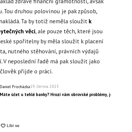
áklad zdravé finanční gramotnosti, avšak
. Tou druhou polovinou je pak způsob,
nakládá. Ta by totiž neměla sloužit
k
ytečných věcí
, ale pouze těch, které jsou
České spořitelny by měla sloužit k placení
ta, nutného stěhování, právních výdajů
. V neposlední řadě má pak sloužit jako
člověk přijde o práci.
19. června 2023
Daniel Procházka
Máte účet u tehlé banky? Hrozí vám obrovské problémy, jediné kliknu