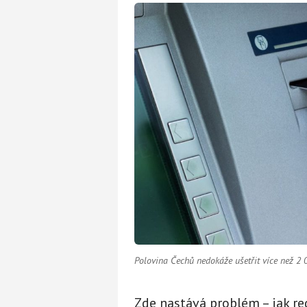
Polovina Čechů nedokáže ušetřit více než 2
Zde nastává problém – jak re