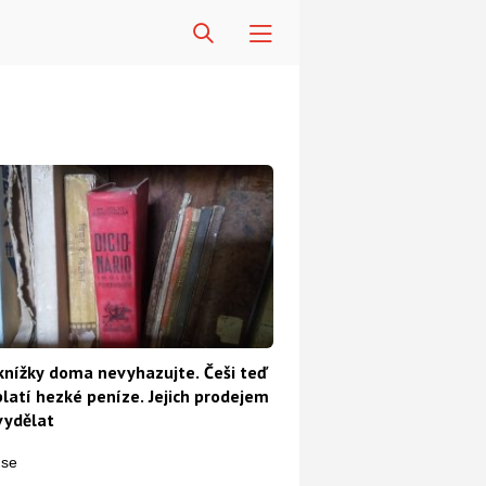
knížky doma nevyhazujte. Češi teď
platí hezké peníze. Jejich prodejem
vydělat