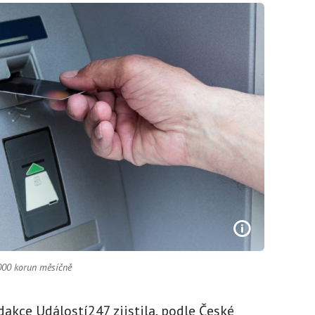
 000 korun měsíčně
dakce Událostí247 zjistila, podle České