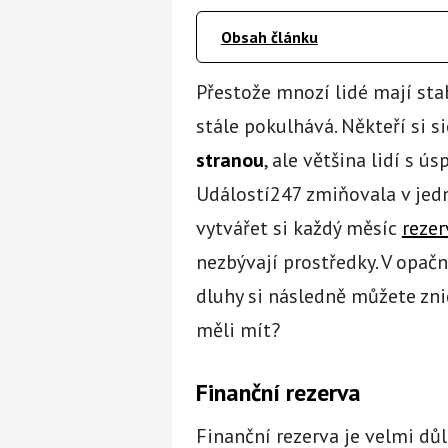
Obsah článku
Přestože mnozí lidé mají sta
stále pokulhává. Někteří si s
stranou
, ale většina lidí s ú
Událostí247 zmiňovala v jedn
vytvářet si každý měsíc
rezer
nezbývají prostředky. V opač
dluhy si následně můžete zni
měli mít?
Finanční rezerva
Finanční rezerva je velmi důl