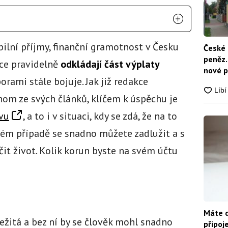
bilní příjmy, finanční gramotnost v Česku
České 
peněz.
ice pravidelně
odkládají část výplaty
nové p
sporami stále bojuje. Jak již redakce
nikdo
om ze svých článků, klíčem k úspěchu je
vu
, a to i v situaci, kdy se zdá, že na to
ném případě se snadno můžete zadlužit a s
čit život. Kolik korun byste na svém účtu
Máte d
ežitá a bez ní by se člověk mohl snadno
připoj