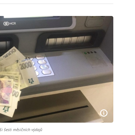
ši šesti měsíčních výdajů