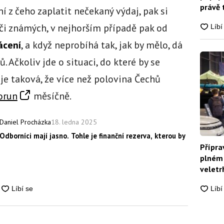
právě 
 z čeho zaplatit nečekaný výdaj, pak si
 či známých, v nejhorším případě pak od
ácení
, a když neprobíhá tak, jak by mělo, dá
. Ačkoliv jde o situaci, do které by se
je taková, že více než polovina Čechů
orun
měsíčně.
18. ledna 2025
Daniel Procházka
Odborníci mají jasno. Tohle je finanční rezerva, kterou by měl mít n
Přípra
plném 
veletrh