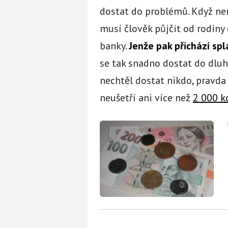
dostat do problémů. Když není
musí člověk půjčit od rodiny
banky.
Jenže pak přichází spl
se tak snadno dostat do dluhů
nechtěl dostat nikdo, pravda 
neušetří ani více než
2 000 k