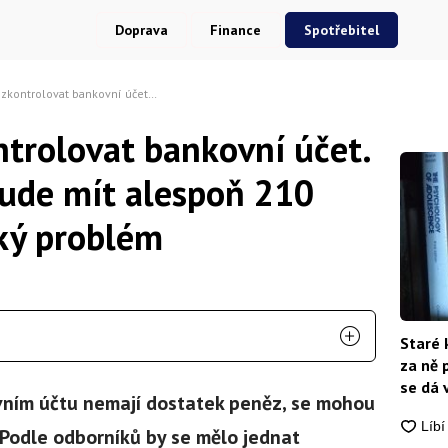
Doprava
Finance
Spotřebitel
vní účet. Kdo na něm nebude mít alespoň 210 tisíc, ten má velký problém
ntrolovat bankovní účet.
ude mít alespoň 210
lký problém
Staré 
za ně 
se dá 
ovním účtu nemají dostatek peněz, se mohou
Podle odborníků by se mělo jednat