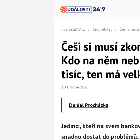
udalosti247.cz
Spotřebitel
Češi si musí zkontrolovat banko
Češi si musí zko
Kdo na něm neb
tisíc, ten má ve
20. března 2025
Daniel Procházka
Jedinci, kteří na svém bank
snadno dostat do problémů. 