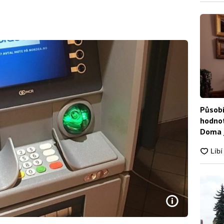
Působí
hodnot
Doma j