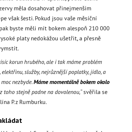
rezervy měla dosahovat přinejmenším
lépe však šesti. Pokud jsou vaše měsíční
 pak byste měli mít bokem alespoň 210 000
vysoké platy nedokážou ušetřit, a přesně
ymstít.
isíc korun hrubého, ale i tak máme problém
elektřinu, služby, nejrůznější poplatky, jídlo, a
e moc nezbyde.
Máme momentálně bokem okolo
na z toho stejně padne na dovolenou,
“ svěřila se
ína P. z Rumburku.
nakládat