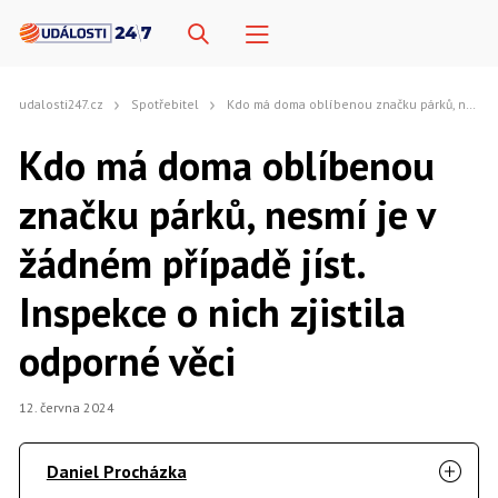
udalosti247.cz
Spotřebitel
Kdo má doma oblíbenou značku párků, nesmí je v žádném případě jíst. Inspekce o nich zjistila odporné věci
Kdo má doma oblíbenou
značku párků, nesmí je v
žádném případě jíst.
Inspekce o nich zjistila
odporné věci
12. června 2024
Daniel Procházka