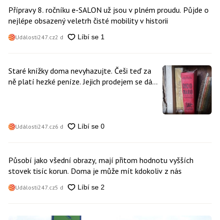
Přípravy 8. ročníku e-SALON už jsou v plném proudu. Půjde o
nejlépe obsazený veletrh čisté mobility v historii
Události247.cz
2 d
Staré knížky doma nevyhazujte. Češi teď za
ně platí hezké peníze. Jejich prodejem se dá
vydělat
Události247.cz
6 d
Působí jako všední obrazy, mají přitom hodnotu vyšších
stovek tisíc korun. Doma je může mít kdokoliv z nás
Události247.cz
5 d