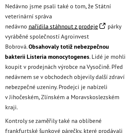
Nedávno jsme psali také o tom, že Státní
veterinární správa
nedávno
nařídila stáhnout z prodeje
párky
vyráběné společností Agroinvest
Bobrová.
Obsahovaly totiž nebezpečnou
bakterii Listeria monocytogenes
. Lidé je mohli
koupit v prodejnách výrobce na Vysočině. Před
nedávnem se v obchodech objevily další zdraví
nebezpečné uzeniny. Prodejci je nabízeli
v Jihočeském, Zlínském a Moravskoslezském
kraji.
Kontroly se zaměřily také na oblíbené
frankfurtské šunkové párečky, které prodávali