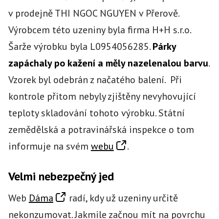
v prodejně THI NGOC NGUYEN v Přerově.
Výrobcem této uzeniny byla firma H+H s.r.o.
Šarže výrobku byla L0954056285.
Párky
zapáchaly po kažení a měly nazelenalou barvu
.
Vzorek byl odebrán z načatého balení. Při
kontrole přitom nebyly zjištěny nevyhovující
teploty skladování tohoto výrobku. Státní
zemědělská a potravinářská inspekce o tom
informuje na svém
webu
.
Velmi nebezpečný jed
Web
Dáma
radí, kdy už uzeniny určitě
nekonzumovat. Jakmile začnou mít na povrchu