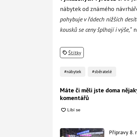
nábytek od známého návrháře
pohybuje v řádech nižších desíte
kousků se ceny šplhají i výše,“
n
Štítky
#nábytek
#sběratelé
Máte či měli jste doma něja
komentářů
Přípravy 8.