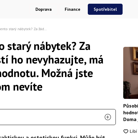
Doprava
Finance
Spotřebitel
h okolností ho nevyhazujte, má astronomickou hodnotu. Možná jste boháči a ani o tom nevíte
 starý nábytek? Za
tí ho nevyhazujte, má
odnotu. Možná jste
om nevíte
Působí
hodnot
Doma j
aktickou a estetickou funkci. Může být