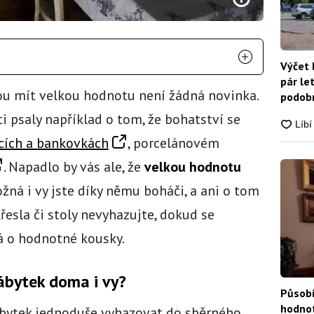
Výčet 
pár le
ou mít velkou hodnotu není žádná novinka.
podobn
snadn
i psaly například o tom, že bohatství se
cích a bankovkách
, porcelánovém
. Napadlo by vás ale, že
velkou hodnotu
žná i vy jste díky němu boháči, a ani o tom
řesla či stoly nevyhazujte, dokud se
á o hodnotné kousky.
ábytek doma i vy?
Působí
hodnot
 nábytek jednoduše vyhazovat do sběrného