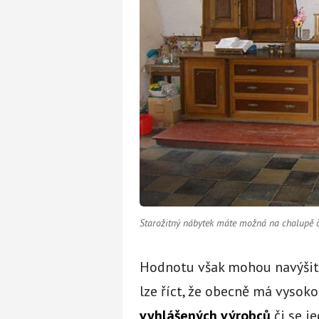
Starožitný nábytek máte možná na chalupě č
Hodnotu však mohou navýšit 
lze říct, že obecně má vyso
vyhlášených výrobců
či se j