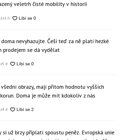
zený veletrh čisté mobility v historii
cz
16 h
y doma nevyhazujte. Češi teď za ně platí hezké
ch prodejem se dá vydělat
cz
5 d
 všední obrazy, mají přitom hodnotu vyšších
c korun. Doma je může mít kdokoliv z nás
cz
4 d
 si už brzy připlatí spoustu peněz. Evropská unie