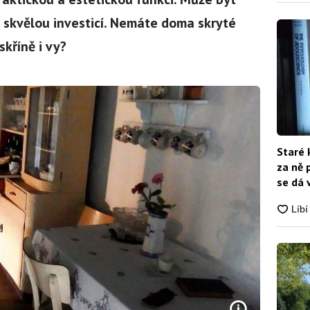
skvělou investicí. Nemáte doma skryté
skříně i vy?
Staré 
za ně 
se dá 