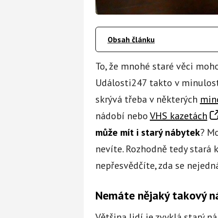
Obsah článku
To, že mnohé staré věci moh
Události247 takto v minulost
skrývá třeba v některých
min
nádobí nebo
VHS kazetách
může mít i starý nábytek
? Mo
nevíte. Rozhodně tedy stará k
nepřesvědčíte, zda se nejedn
Nemáte nějaký takový n
Většina lidí je zvyklá starý