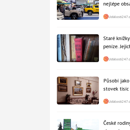
nejlépe obsa
Události247.
Staré knížk
peníze. Jeji
Události247.
Působí jako
stovek tisí
Události247.
České rodiny