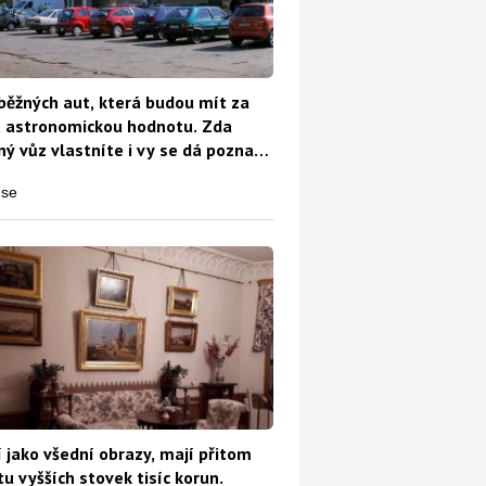
běžných aut, která budou mít za
t astronomickou hodnotu. Zda
ý vůz vlastníte i vy se dá poznat
o
 jako všední obrazy, mají přitom
u vyšších stovek tisíc korun.