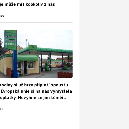
e může mít kdokoliv z nás
ujte. Máte nárok na více než 1 000 000 Kč
rodiny si už brzy připlatí spoustu
 Evropská unie si na nás vymyslela
oplatky. Nevyhne se jim téměř