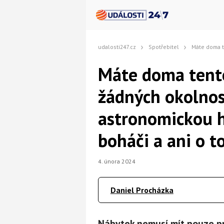
udalosti247.cz
Spotřebitel
Máte doma tento starý nábytek? Za žádnýc
Máte doma tento
žádných okolnos
astronomickou h
boháči a ani o t
4. února 2024
Daniel Procházka
Nábytek nemusí mít pouze pr