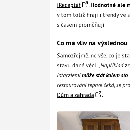
iReceptář
.
Hodnotné ale m
v tom totiž hrají i trendy ve 
s časem proměňují.
Co má vliv na výslednou
Samozřejmě, ne vše, co je sta
stavu dané věci.
„Například zr
intarziemi
může stát kolem sto t
restaurování teprve čeká, se pro
Dům a zahrada
.