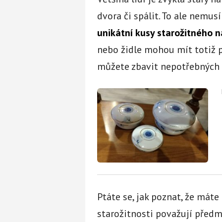
dvora či spálit. To ale nemus
unikátní kusy starožitného 
nebo židle mohou mít totiž p
můžete zbavit nepotřebných k
Ptáte se, jak poznat, že máte
starožitnosti považují před