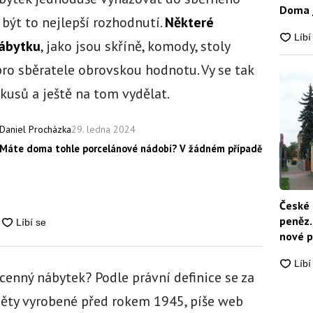
Doma j
í být to nejlepší rozhodnutí.
Některé
nábytku
, jako jsou skříně, komody, stoly
ro sběratele obrovskou hodnotu. Vy se tak
usů a ještě na tom vydělat.
29. ledna 2024
Daniel Procházka
Máte doma tohle porcelánové nádobí? V žádném případě ho nevyhaz
České 
peněz.
nové p
nikdo
 cenný nábytek? Podle právní definice se za
měty vyrobené před rokem 1945, píše web