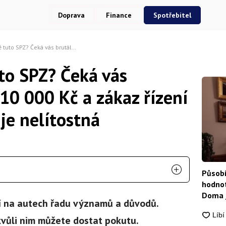
Doprava
Finance
Spotřebitel
brutální pokuta 10 000 Kč a zákaz řízení na 1 rok. Policie je nelítostná
to SPZ? Čeká vás
10 000 Kč a zákaz řízení
 je nelítostná
Působí
hodnot
Doma j
í na autech řadu významů a důvodů.
 kvůli nim můžete dostat pokutu.