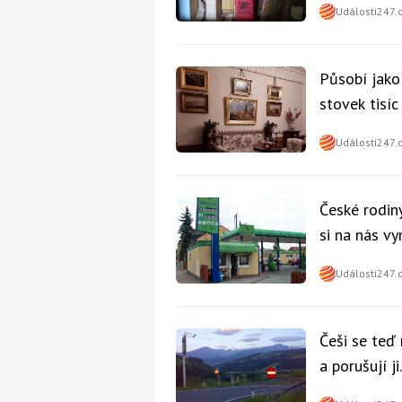
Události247.
Působí jako
stovek tisí
Události247.
České rodiny
si na nás v
nikdo
Události247.
Češi se teď
a porušují j