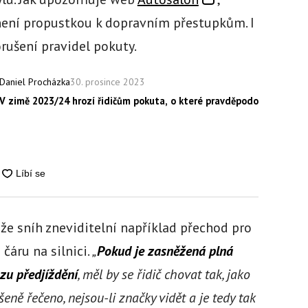
ení propustkou k dopravním přestupkům. I
orušení pravidel pokuty.
30. prosince 2023
Daniel Procházka
V zimě 2023/24 hrozí řidičům pokuta, o které pravděpodobně nikdy nes
, že sníh zneviditelní například přechod pro
áru na silnici.
„
Pokud je zasněžená plná
azu předjíždění
, měl by se řidič chovat tak, jako
eně řečeno, nejsou-li značky vidět a je tedy tak