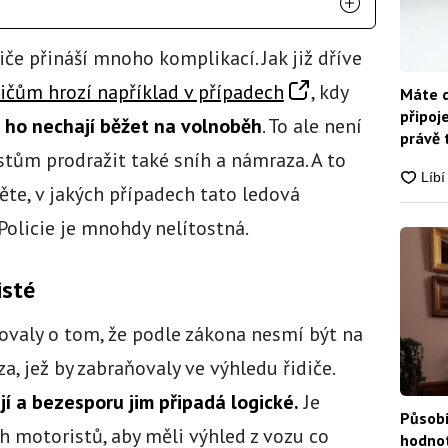
če přináší mnoho komplikací. Jak již dříve
ičům hrozí například v případech
, kdy
Máte d
připoj
e ho nechají běžet na volnoběh
. To ale není
právě 
stům prodražit také sníh a námraza. A to
ěte, v jakých případech tato ledová
 Policie je mnohdy nelítostná.
isté
valy o tom, že podle zákona nesmí být na
a, jež by zabraňovaly ve výhledu řidiče.
jí a bezesporu jim připadá logické.
Je
Působí
h motoristů, aby měli výhled z vozu co
hodnot