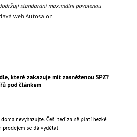
, dodržují standardní maximální povolenou
ává web Autosalon.
idle, které zakazuje mít zasněženou SPZ?
řů pod článkem
y doma nevyhazujte. Češi teď za ně platí hezké
ch prodejem se dá vydělat