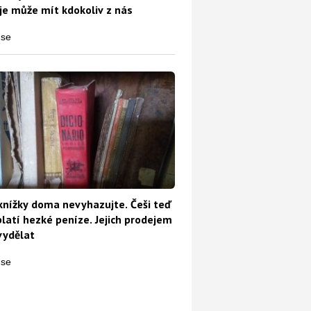
e může mít kdokoliv z nás
knížky doma nevyhazujte. Češi teď
platí hezké peníze. Jejich prodejem
vydělat