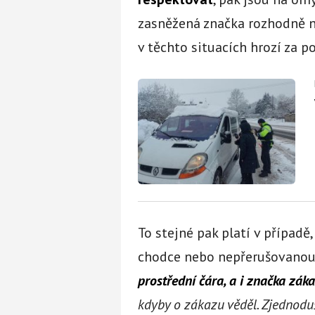
zasněžená značka rozhodně n
v těchto situacích hrozí za p
To stejné pak platí v případě
chodce nebo nepřerušovanou č
prostřední čára, a i značka zák
kdyby o zákazu věděl. Zjednoduš