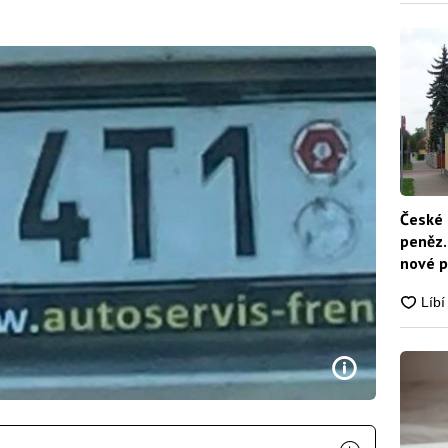
České 
peněz.
nové p
nikdo