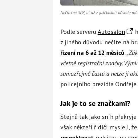
Nečitelná SPZ, ať už z jakéhokoli důvodu můž
Podle serveru
Autosalon
h
z jiného důvodu nečitelná br
řízení na 6 až 12 měsíců
.
„Zák
včetně registrační značky. Výml
samozřejmě častá a nelze ji akc
policejního prezídia Ondřeje
Jak je to se značkami?
Stejně tak jako sníh překryje
však někteří řidiči mysleli, ž
respektovat
, pak jsou na om