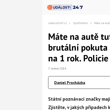
udalosti247.cz
Spotřebitel
Máte na autě tuto SPZ? Čeká vás 
Máte na autě tu
brutální pokuta 
na 1 rok. Policie
7. ledna 2024
Daniel Procházka
Státní poznávací značky maj
Zjistěte, v jakých případech