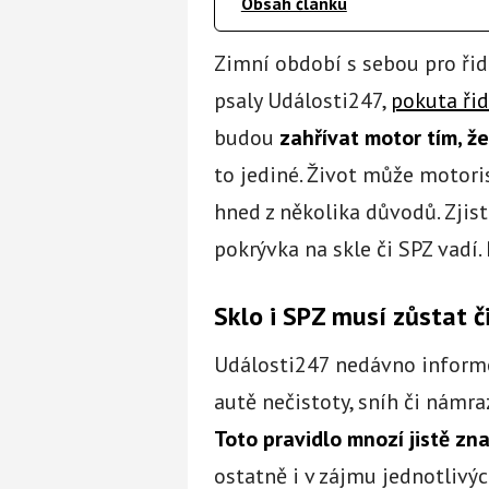
Obsah článku
Zimní období s sebou pro řidi
psaly Události247,
pokuta řid
budou
zahřívat motor tím, ž
to jediné. Život může motori
hned z několika důvodů. Zjist
pokrývka na skle či SPZ vadí.
Sklo i SPZ musí zůstat č
Události247 nedávno informo
autě nečistoty, sníh či námraz
Toto pravidlo mnozí jistě zna
ostatně i v zájmu jednotlivýc