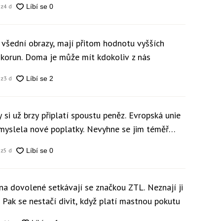
cz
4 d
 všední obrazy, mají přitom hodnotu vyšších
c korun. Doma je může mít kdokoliv z nás
cz
3 d
 si už brzy připlatí spoustu peněz. Evropská unie
ymyslela nové poplatky. Nevyhne se jim téměř
cz
5 d
 na dovolené setkávají se značkou ZTL. Neznají ji
i. Pak se nestačí divit, když platí mastnou pokutu