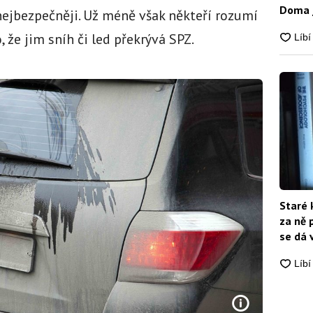
Doma j
 nejbezpečněji. Už méně však někteří rozumí
, že jim sníh či led překrývá SPZ.
Staré 
za ně 
se dá 