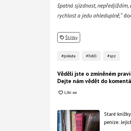
špatná sjízdnost, nepředjíždím
rychlost a jedu ohleduplně,“
dod
Štítky
#pokuta
#řidiči
#spz
Věděli jste o zmíněném prav
Dejte nám vědět do komentá
Staré knížk
peníze. Jeji