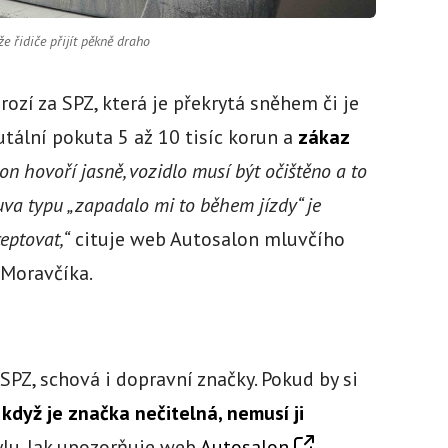
e řidiče přijít pěkně draho
rozí za SPZ, která je překrytá sněhem či je
utální pokuta 5 až 10 tisíc korun a
zákaz
on hovoří jasně, vozidlo musí být očištěno a to
uva typu „zapadalo mi to během jízdy“ je
eptovat,“
cituje web Autosalon mluvčího
 Moravčíka.
 SPZ, schová i dopravní značky. Pokud by si
e
když je značka nečitelná, nemusí ji
ylu. Jak upozorňuje web
Autosalon
,