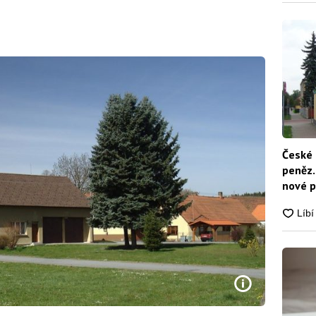
České 
peněz.
nové p
nikdo