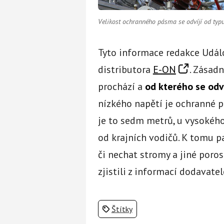
Velikost ochranného pásma se odvíjí od typu
Tyto informace redakce Událo
distributora
E-ON
. Zásad
prochází a
od kterého se odv
nízkého napětí je ochranné p
je to sedm metrů, u vysokého
od krajních vodičů. K tomu 
či nechat stromy a jiné poros
zjistili z informací dodavate
Štítky