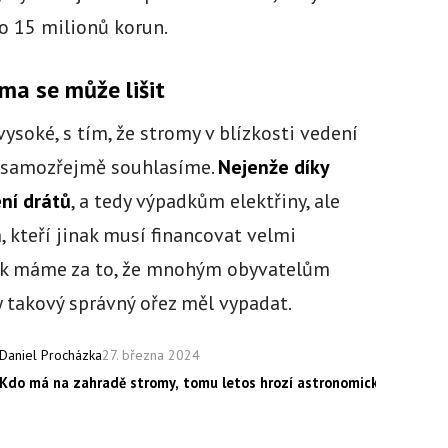
 o 15 milionů korun.
ma se může lišit
ysoké, s tím, že stromy v blízkosti vedení
t, samozřejmě souhlasíme.
Nejenže díky
ní drátů
, a tedy výpadkům elektřiny, ale
kteří jinak musí financovat velmi
šak máme za to, že mnohým obyvatelům
y takový správný ořez měl vypadat.
27. března 2024
Daniel Procházka
Kdo má na zahradě stromy, tomu letos hrozí astronomická pokuta 15