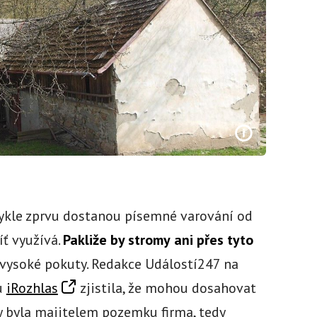
bvykle zprvu dostanou písemné varování od
íť využívá.
Pakliže by
stromy
ani přes tyto
m vysoké pokuty. Redakce Událostí247 na
u
iRozhlas
zjistila, že mohou dosahovat
by byla majitelem pozemku firma, tedy