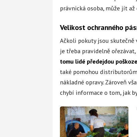
právnická osoba, může jít až
Velikost ochranného pás
Ačkoli pokuty jsou skutečně v
je třeba pravidelně ořezáva
tomu lidé předejdou poškoze
také pomohou distributorům, 
nákladné opravy. Zároveň v
chybí informace o tom, jak b