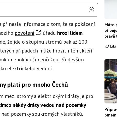
e přinesla informace o tom, že za pokácení
Máte d
připoj
hozího
povolení
úřadu
hrozí lidem
právě 
padě, že jde o skupinu stromů pak až 100
kterých případech může hrozit i těm, kteří
mku nepokácí či neořežou. Především
zko elektrického vedení.
my platí pro mnoho Čechů
 mezi stromy a elektrickými dráty je pro
tímco někdy dráty vedou nad pozemky
Přípra
zí nad pozemky soukromých vlastníků.
plném 