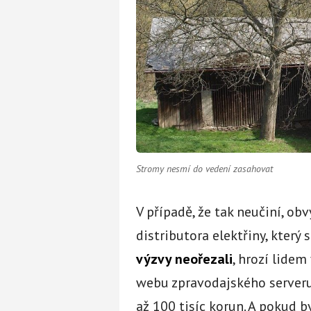
Stromy nesmí do vedení zasahovat
V případě, že tak neučiní, o
distributora elektřiny, který s
výzvy neořezali
, hrozí lide
webu zpravodajského server
až 100 tisíc korun. A pokud 