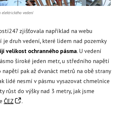
 elektrického vedení
stí247 zjišťovala například na webu
ní je druh vedení, které lidem nad pozemky
íjí velikost ochranného pásma
. U vedení
ásmo široké jeden metr, u středního napětí
 napětí pak až dvanáct metrů na obě strany
pak lidé nesmí v pásmu vysazovat chmelnice
ty růst do výšky nad 3 metry, jak jsme
le
ČEZ
.