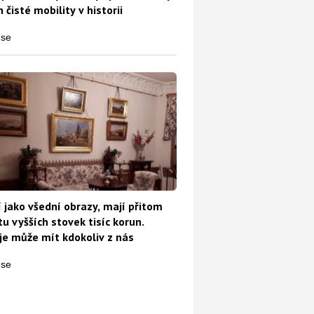
 čisté mobility v historii
pokutu 100 000 Kč. Týká se to opravdu velké skupiny Čechů
 jako všední obrazy, mají přitom
u vyšších stovek tisíc korun.
e může mít kdokoliv z nás