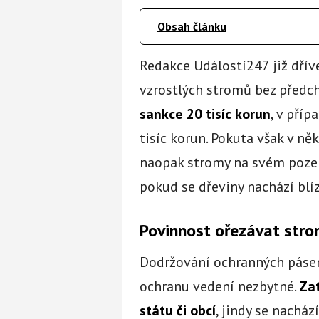
Obsah článku
Redakce Událostí247 již dřív
vzrostlých stromů bez předc
sankce 20 tisíc korun
, v pří
tisíc korun. Pokuta však v ně
naopak stromy na svém poze
pokud se dřeviny nachází blí
Povinnost ořezávat stro
Dodržování ochranných pásem
ochranu vedení nezbytné.
Za
státu či obcí
, jindy se nachá