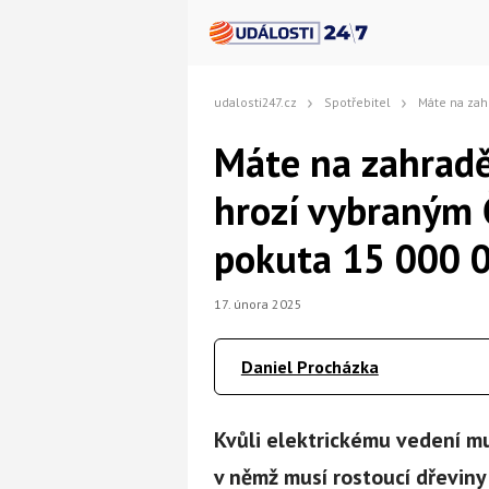
udalosti247.cz
Spotřebitel
Máte na zahradě stromy? Leto
Máte na zahradě
hrozí vybraným 
pokuta 15 000 
17. února 2025
Daniel Procházka
Kvůli elektrickému vedení m
v němž musí rostoucí dřeviny