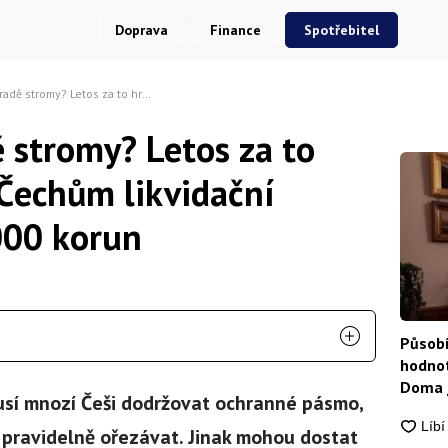
Doprava
Finance
Spotřebitel
s za to hrozí vybraným Čechům likvidační pokuta 15 000 000 korun
 stromy? Letos za to
Čechům likvidační
000 korun
Působí
hodnot
Doma j
usí mnozí Češi dodržovat ochranné pásmo,
 pravidelně ořezávat. Jinak mohou dostat