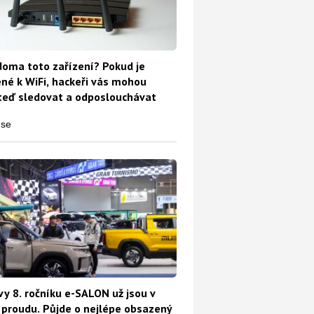
oma toto zařízení? Pokud je
ené k WiFi, hackeři vás mohou
teď sledovat a odposlouchávat
vy 8. ročníku e-SALON už jsou v
proudu. Půjde o nejlépe obsazený