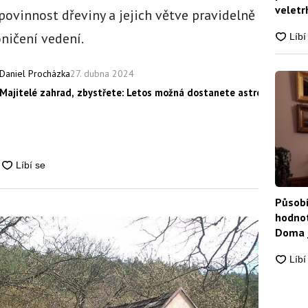
veletrh
povinnost dřeviny a jejich větve pravidelně
ničení vedení.
27. dubna 2024
Daniel Procházka
Majitelé zahrad, zbystřete: Letos možná dostanete astronomickou 
Působí
hodnot
Doma j