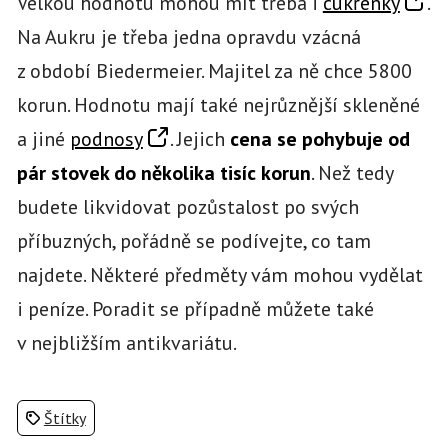
Velkou hodnotu mohou mít třeba i
cukřenky
.
Na Aukru je třeba jedna opravdu vzácná
z období Biedermeier. Majitel za ně chce 5800
korun. Hodnotu mají také nejrůznější skleněné
a jiné
podnosy
. Jejich
cena se pohybuje od
pár stovek do několika tisíc korun
. Než tedy
budete likvidovat pozůstalost po svých
příbuzných, pořádně se podívejte, co tam
najdete. Některé předměty vám mohou vydělat
i peníze. Poradit se případně můžete také
v nejbližším antikvariátu.
Štítky