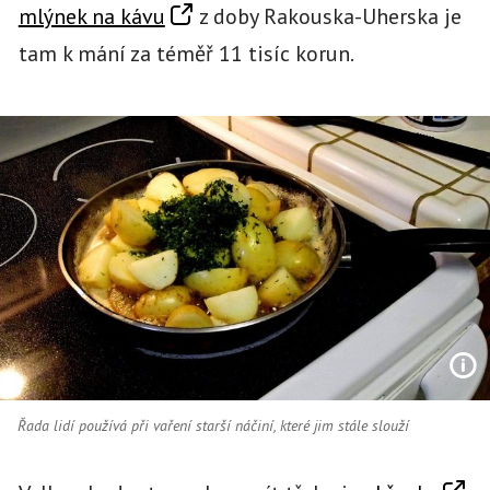
mlýnek na kávu
z doby Rakouska-Uherska je
tam k mání za téměř 11 tisíc korun.
Řada lidí používá při vaření starší náčiní, které jim stále slouží