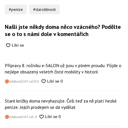
#peníze
#starožitnosti
Našli jste někdy doma něco vzácného? Podělte
se o to s námi dole v komentářích
Přípravy 8. ročníku e-SALON už jsou v plném proudu. Půjde o
nejlépe obsazený veletrh čisté mobility v historii
Události247.cz
20 h
Staré knížky doma nevyhazujte. Češi teď za ně platí hezké
peníze. Jejich prodejem se dá vydělat
Události247.cz
5 d