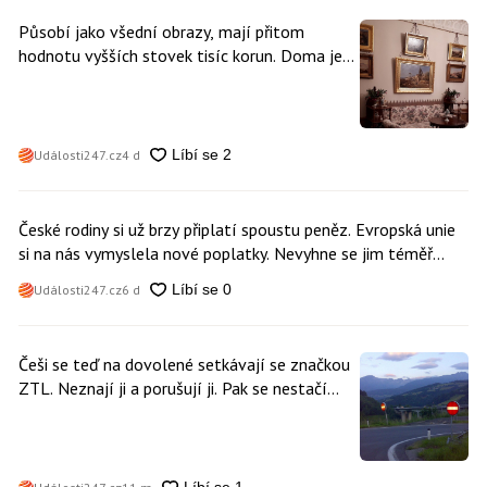
Působí jako všední obrazy, mají přitom
hodnotu vyšších stovek tisíc korun. Doma je
může mít kdokoliv z nás
Události247.cz
4 d
České rodiny si už brzy připlatí spoustu peněz. Evropská unie
si na nás vymyslela nové poplatky. Nevyhne se jim téměř
nikdo
Události247.cz
6 d
Češi se teď na dovolené setkávají se značkou
ZTL. Neznají ji a porušují ji. Pak se nestačí
divit, když platí mastnou pokutu