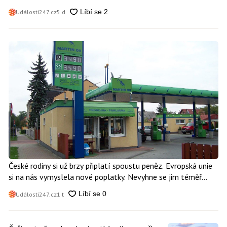
Události247.cz
5 d
České rodiny si už brzy připlatí spoustu peněz. Evropská unie
si na nás vymyslela nové poplatky. Nevyhne se jim téměř
nikdo
Události247.cz
1 t