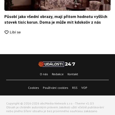
Působí jako všední obrazy, mají přitom hodnotu vyšších
stovek tisíc korun. Doma je může mít kdokoliv z nás
O nás
Redakce
Kontakt
Cookies
Používání cookies
RSS
VOP
Copyright © 2016-2026 abcMedia Network s.r.o. - Theme v1.0.5
Obsah je chráněn autorským právem. Jakékoli užití včetně publikování
nebo jiného šíření obsahu je bez písemného souhlasu zakázano.