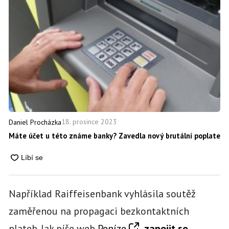
18. prosince 2023
Daniel Procházka
Máte účet u této známe banky? Zavedla nový brutální poplatek
Například Raiffeisenbank vyhlásila soutěž
zaměřenou na propagaci bezkontaktních
plateb. Jak píše web
Peníze
,
zapojit se