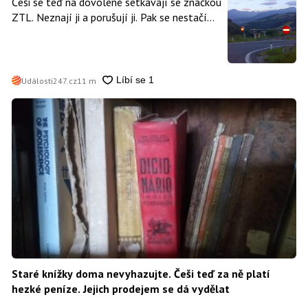
Češi se teď na dovolené setkávají se značkou
ZTL. Neznají ji a porušují ji. Pak se nestačí
divit, když platí mastnou pokutu
Události247.cz
11 m
Staré knížky doma nevyhazujte. Češi teď za ně platí
hezké peníze. Jejich prodejem se dá vydělat