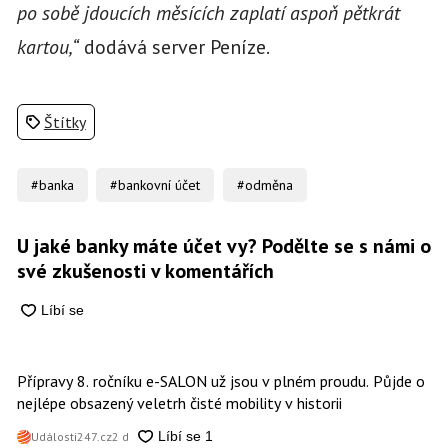
po sobě jdoucích měsících zaplatí aspoň pětkrát
kartou,“
dodává server Peníze.
Štítky
#banka
#bankovní účet
#odměna
U jaké banky máte účet vy? Podělte se s námi o
své zkušenosti v komentářích
Přípravy 8. ročníku e-SALON už jsou v plném proudu. Půjde o
nejlépe obsazený veletrh čisté mobility v historii
Události247.cz
2 d