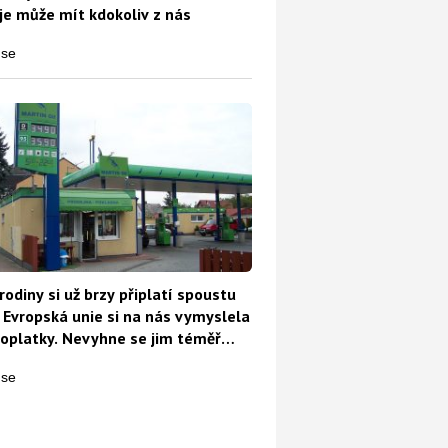
e může mít kdokoliv z nás
otu. Kdo si to včas neověří, peníze nedostane
rodiny si už brzy připlatí spoustu
 Evropská unie si na nás vymyslela
oplatky. Nevyhne se jim téměř