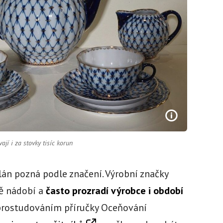
ají i za stovky tisíc korun
lán pozná podle značení. Výrobní značky
ně nádobí a
často prozradí výrobce i období
li prostudováním příručky Oceňování