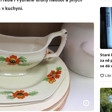
v kuchyni.
Staré 
za ně 
se dá 