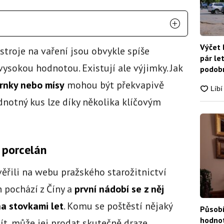
Výčet 
troje na vaření jsou obvykle spíše
pár le
vysokou hodnotou. Existují ale výjimky. Jak
podobn
snadn
hrnky nebo mísy
mohou být překvapivě
dnotný kus lze díky několika klíčovým
í porcelán
věřili na webu pražského starožitnictví
n pochází z Číny a
první nádobí se z něj
a stovkami let
. Komu se poštěstí nějaký
Působí
hodnot
ít, může jej prodat skutečně draze.