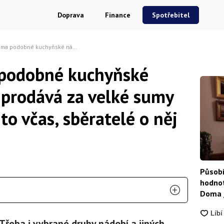
Doprava
Finance
Spotřebitel
ní? Letos se prodává za velké sumy peněz. Ověřte si to včas, sběratelé o něj mají zájem
 podobné kuchyňské
e prodává za velké sumy
to včas, sběratelé o něj
Působí
hodnot
Doma j
 Třeba i vybrané druhy nádobí a jiných