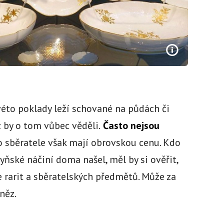
véto poklady leží schované na půdách či
 by o tom vůbec věděli.
Často nejsou
ro sběratele však mají obrovskou cenu. Kdo
ňské náčiní doma našel, měl by si ověřit,
e rarit a sběratelských předmětů. Může za
něz.