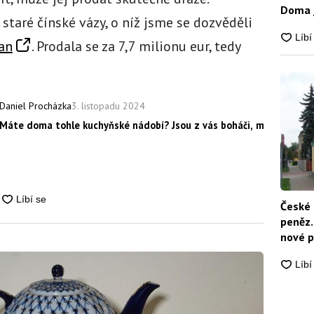
Doma j
staré čínské vázy, o níž jsme se dozvěděli
an
. Prodala se za 7,7 milionu eur, tedy
3. listopadu 2024
Daniel Procházka
Máte doma tohle kuchyňské nádobí? Jsou z vás boháči, má obří hodn
České 
peněz.
nové p
nikdo