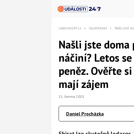
udalosti247.cz
Spotřebitel
Našli jste doma podobné kuchyňské náči
Našli jste doma
náčiní? Letos s
peněz. Ověřte si 
mají zájem
21. června 2025
Daniel Procházka
Sbírat lze skutečně ledacos.