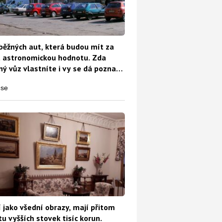
běžných aut, která budou mít za
t astronomickou hodnotu. Zda
ý vůz vlastníte i vy se dá poznat
o
 jako všední obrazy, mají přitom
u vyšších stovek tisíc korun.