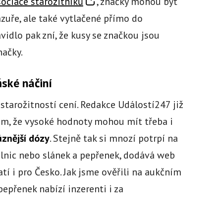
ociace starožitníků
, značky mohou být
zuře, ale také vytlačené přímo do
idlo pak zní, že kusy se značkou jsou
načky.
ňské náčiní
starožitností cení. Redakce Událostí247 již
om, že vysoké hodnoty mohou mít třeba i
ůznější dózy
. Stejně tak si mnozí potrpí na
nic nebo slánek a pepřenek, dodává web
latí i pro Česko. Jak jsme ověřili na aukčním
epřenek nabízí inzerenti i za