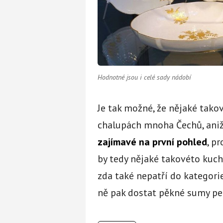
Hodnotné jsou i celé sady nádobí
Je tak možné, že nějaké tako
chalupách mnoha Čechů, aniž
zajímavé na první pohled
, p
by tedy nějaké takovéto kuchy
zda také nepatří do kategori
ně pak dostat pěkné sumy pe