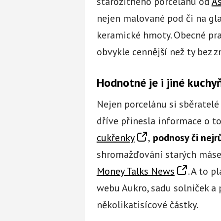
starožitného porcelánu od
As
nejen malované pod či na gla
keramické hmoty. Obecné prav
obvykle cennější než ty bez z
Hodnotné je i jiné kuchy
Nejen porcelánu si sběratelé 
dříve přinesla informace o t
cukřenky
,
podnosy či nejr
shromažďování starých másel
Money Talks News
. A to p
webu Aukro, sadu solniček a p
několikatisícové částky.