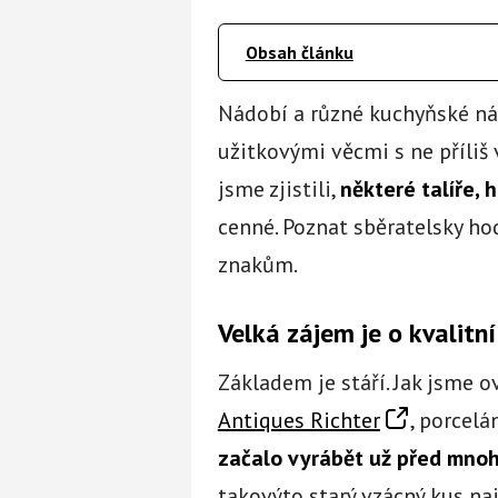
Obsah článku
Nádobí a různé kuchyňské nás
užitkovými věcmi s ne příliš 
jsme zjistili,
některé talíře, 
cenné. Poznat sběratelsky ho
znakům.
Velká zájem je o kvalitn
Základem je stáří. Jak jsme o
Antiques Richter
, porcelá
začalo vyrábět už před mnoh
takovýto starý vzácný kus naj