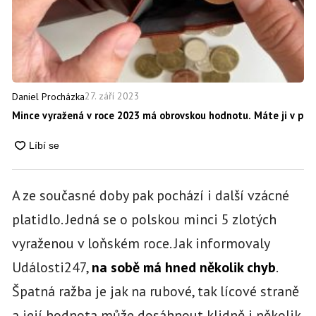
27. září 2023
Daniel Procházka
Mince vyražená v roce 2023 má obrovskou hodnotu. Máte ji v peně
A ze současné doby pak pochází i další vzácné
platidlo. Jedná se o polskou minci 5 zlotých
vyraženou v loňském roce. Jak informovaly
Události247,
na sobě má hned několik chyb
.
Špatná ražba je jak na rubové, tak lícové straně
a její hodnota může dosáhnout klidně i několik