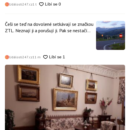
nikdo
Události247.cz
1 t
Češi se teď na dovolené setkávají se značkou
ZTL. Neznají ji a porušují ji. Pak se nestačí
divit, když platí mastnou pokutu
Události247.cz
11 m