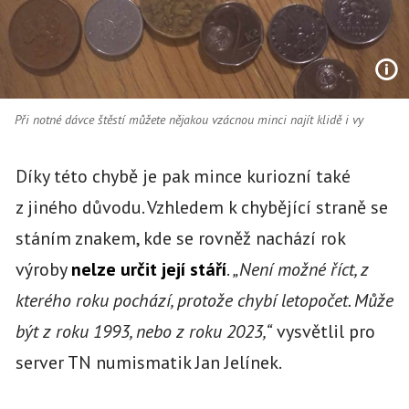
Při notné dávce štěstí můžete nějakou vzácnou minci najít klidě i vy
Díky této chybě je pak mince kuriozní také
z jiného důvodu. Vzhledem k chybějící straně se
stáním znakem, kde se rovněž nachází rok
výroby
nelze určit její stáří
.
„Není možné říct, z
kterého roku pochází, protože chybí letopočet. Může
být z roku 1993, nebo z roku 2023,“
vysvětlil pro
server TN numismatik Jan Jelínek.