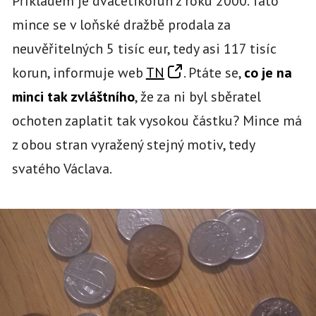
Příkladem je dvacetikorun z roku 2000. Tato
mince se v loňské dražbě prodala za
neuvěřitelných 5 tisíc eur, tedy asi 117 tisíc
korun, informuje web
TN
. Ptáte se,
co je na
minci tak zvláštního
, že za ni byl sběratel
ochoten zaplatit tak vysokou částku? Mince má
z obou stran vyražený stejný motiv, tedy
svatého Václava.