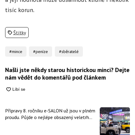
tisíc korun.
Štítky
#mince
#peníze
#sběratelé
Našli jste někdy starou historickou minci? Dejte
nám vědět do komentářů pod článkem
Přípravy 8. ročníku e-SALON už jsou v plném
proudu. Půjde o nejlépe obsazený veletrh
čisté mobility v historii