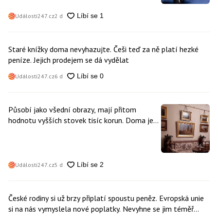
Události247.cz
2 d
Staré knížky doma nevyhazujte. Češi teď za ně platí hezké
peníze. Jejich prodejem se dá vydělat
Události247.cz
6 d
Působí jako všední obrazy, mají přitom
hodnotu vyšších stovek tisíc korun. Doma je
může mít kdokoliv z nás
Události247.cz
5 d
České rodiny si už brzy připlatí spoustu peněz. Evropská unie
si na nás vymyslela nové poplatky. Nevyhne se jim téměř