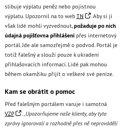
slibuje výplatu peněz nebo pojistnou
výplatu. Upozornil na to web
TN
. Aby si ji
však lidé mohli vyzvednout,
požaduje po nich
údajná pojišťovna přihlášení
přes internetový
portál. Jde ale samozřejmě o podvod. Portál je
totiž falešný a slouží pouze k ukradení
přihlašovacích informací. Lidé pak mohou
během okamžiku přijít o veškeré své peníze.
Kam se obrátit o pomoc
Před falešným portálem varuje i samotná
VZP
. „
Upozorňujeme naše klienty, aby tyto
zprávy ignorovali a rozhodně přes ně neprováděli