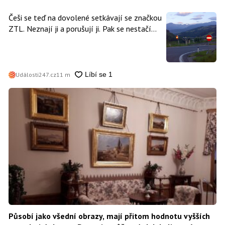
Češi se teď na dovolené setkávají se značkou
ZTL. Neznají ji a porušují ji. Pak se nestačí
divit, když platí mastnou pokutu
Události247.cz
11 m
Působí jako všední obrazy, mají přitom hodnotu vyšších