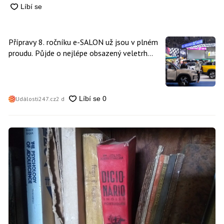
Přípravy 8. ročníku e-SALON už jsou v plném
proudu. Půjde o nejlépe obsazený veletrh
čisté mobility v historii
Události247.cz
2 d