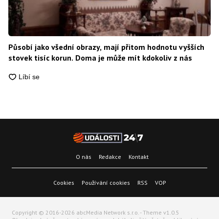
Působí jako všední obrazy, mají přitom hodnotu vyšších
stovek tisíc korun. Doma je může mít kdokoliv z nás
O nás
Redakce
Kontakt
Cookies
Používání cookies
RSS
VOP
Copyright © 2016-2026 abcMedia Network s.r.o. - Theme v1.0.5