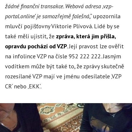
žádné finanční transakce. Webová adresa ‚vzp-
portal.online‘ je samozřejmě falešná
,“ upozornila
mluvčí pojišťovny Viktorie Plívová. Lidé by se
také měli ujistit, že
zpráva, která jim přišla,
opravdu pochází od VZP
. Její pravost lze ověřit
na infolince VZP na čísle 952 222 222. Jasným
vodítkem může být také to, že zprávy skutečně
rozesílané VZP mají ve jménu odesílatele ‚VZP
CR‘ nebo ‚EKK‘.