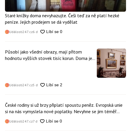
Staré knížky doma nevyhazujte. Češi teď za ně platí hezké
peníze. Jejich prodejem se dá vydělat
Události247.cz
6 d
Působí jako všední obrazy, mají přitom
hodnotu vyšších stovek tisíc korun. Doma je
může mít kdokoliv z nás
Události247.cz
5 d
České rodiny si už brzy připlatí spoustu peněz. Evropská unie
si na nás vymyslela nové poplatky. Nevyhne se jim téměř
nikdo
Události247.cz
7 d