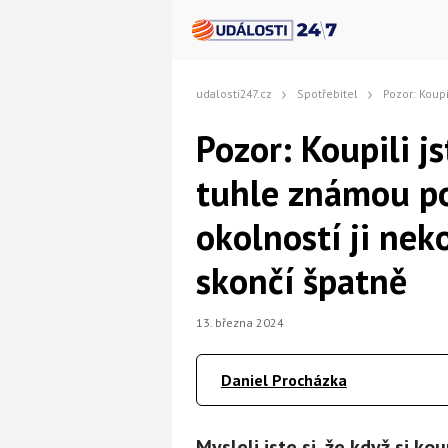
udalosti247.cz
Spotřebitel
Pozor: Koupili jste si v Penny či Lidl
Pozor: Koupili js
tuhle známou p
okolností ji nek
skončí špatně
13. března 2024
Daniel Procházka
Mysleli jste si, že když si k