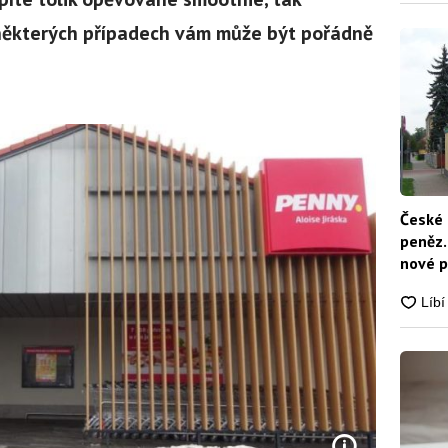
některých případech vám může být pořádně
České 
peněz.
nové p
nikdo