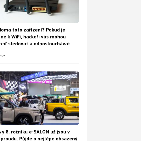
oma toto zařízení? Pokud je
ené k WiFi, hackeři vás mohou
teď sledovat a odposlouchávat
vy 8. ročníku e-SALON už jsou v
proudu. Půjde o nejlépe obsazený