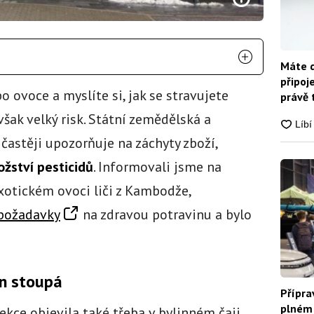
Máte d
připoj
o ovoce a myslíte si, jak se stravujete
právě 
však velký risk. Státní zemědělská a
častěji upozorňuje na záchyty zboží,
ožství pesticidů
. Informovali jsme na
xotickém ovoci liči z Kambodže,
požadavky
na zdravou potravinu a bylo
in stoupá
Přípra
plném 
kce objevila také třeba v bylinném čaji,