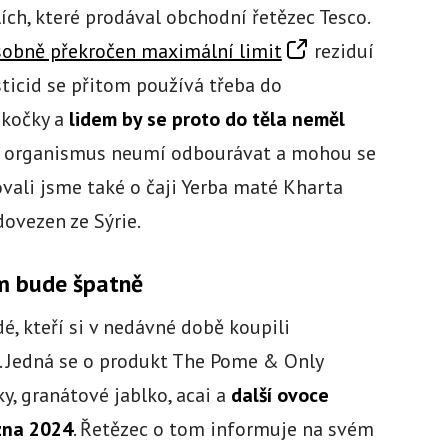
lích, které prodával obchodní řetězec Tesco.
sobně překročen maximální limit
reziduí
sticid se přitom používá třeba do
 kočky a
lidem by se proto do těla neměl
áš organismus neumí odbourávat a mohou se
vali jsme také o čaji Yerba maté Kharta
dovezen ze Sýrie.
m bude špatně
é, kteří si v nedávné době koupili
 Jedná se o produkt The Pome & Only
y, granátové jablko, acai a
další ovoce
zna 2024
. Řetězec o tom informuje na svém