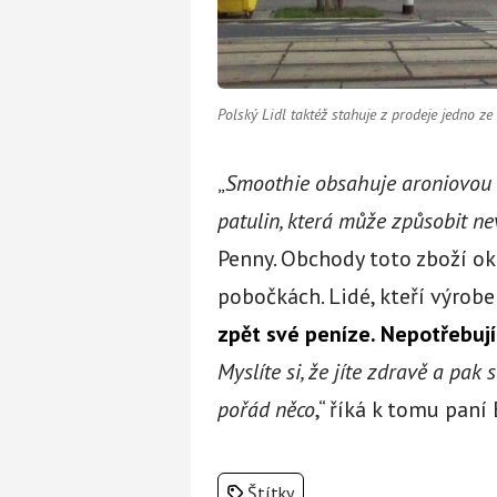
Polský Lidl taktéž stahuje z prodeje jedno z
„
Smoothie obsahuje aroniovou š
patulin, která může způsobit ne
Penny. Obchody toto zboží oka
pobočkách. Lidé, kteří výrobe
zpět své peníze. Nepotřebují
Myslíte si, že jíte zdravě a pak 
pořád něco
,“ říká k tomu paní 
Štítky