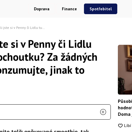
Doprava
Finance
Spotřebitel
u tuhle známou pochoutku? Za žádných okolností ji nekonzumujte, jinak to skončí špatně
te si v Penny či Lidlu
ochoutku? Za žádných
onzumujte, jinak to
Působí
hodnot
Doma j
oupíte tolik opěvované smoothie, tak