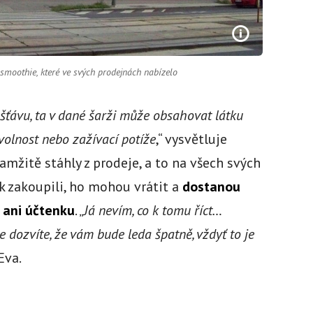
e smoothie, které ve svých prodejnách nabízelo
ťávu, ta v dané šarži může obsahovat látku
volnost nebo zažívací potíže
,“ vysvětluje
mžitě stáhly z prodeje, a to na všech svých
k zakoupili, ho mohou vrátit a
dostanou
 ani účtenku
. „
Já nevím, co k tomu říct…
se dozvíte, že vám bude leda špatně, vždyť to je
Eva.