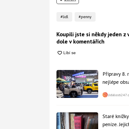
#lidl
#penny
Koupili jste si někdy jeden
dole v komentářích
Přípravy 8.
nejlépe obsa
Události247.
Staré knížk
peníze. Jeji