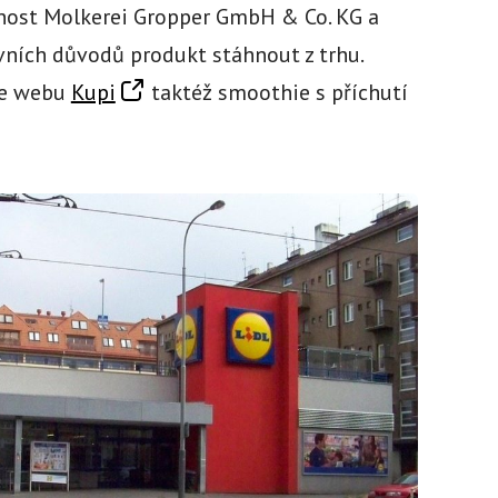
čnost Molkerei Gropper GmbH & Co. KG a
ivních důvodů produkt stáhnout z trhu.
dle webu
Kupi
taktéž smoothie s příchutí