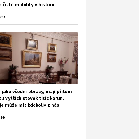
 čisté mobility v historii
 tohle koupili? V žádném případě to nejezte
 jako všední obrazy, mají přitom
u vyšších stovek tisíc korun.
e může mít kdokoliv z nás