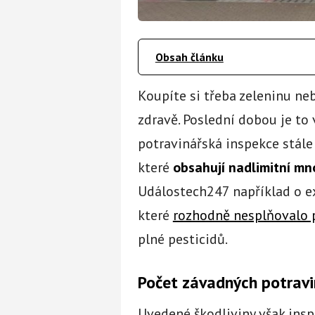
Obsah článku
Koupíte si třeba zeleninu neb
zdravě. Poslední dobou je to 
potravinářská inspekce stále 
které
obsahují nadlimitní mn
Událostech247 například o e
které
rozhodně nesplňovalo 
plné pesticidů.
Počet závadných potrav
Uvedené škodliviny však inspe