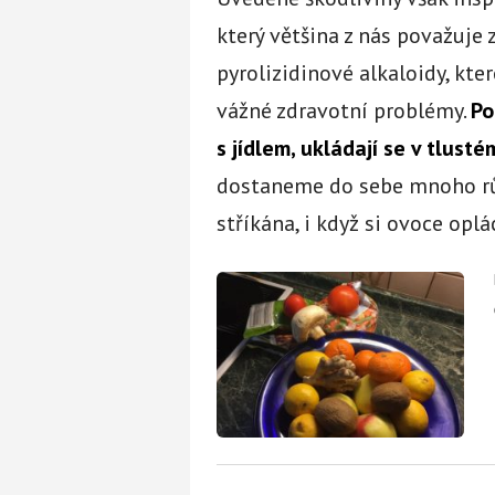
který většina z nás považuje 
pyrolizidinové alkaloidy, kte
vážné zdravotní problémy.
Po
s jídlem, ukládají se v tlusté
dostaneme do sebe mnoho růz
stříkána, i když si ovoce opl