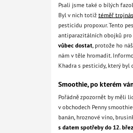
Psali jsme také o bílých fazo
Byl v nich totiž
téměř trojná
pesticidu propoxur. Tento pe
antiparazitálních obojků pro
vůbec dostat
, protože ho n
nám v těle hromadit. Informo
Khadra s pesticidy, který byl 
Smoothie, po kterém vá
Pořádně zpozornět by měli lid
v obchodech Penny smoothie.
banán, hroznové víno, brusink
s datem spotřeby do 12. bře