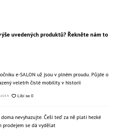
 z výše uvedených produktů? Řekněte nám to
 ročníku e-SALON už jsou v plném proudu. Půjde o
zený veletrh čisté mobility v historii
cz
14 h
y doma nevyhazujte. Češi teď za ně platí hezké
ch prodejem se dá vydělat