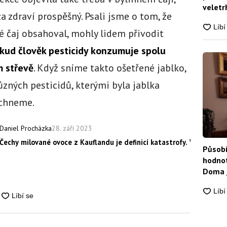
veletrh
za zdraví prospěšný. Psali jsme o tom, že
ré čaj obsahoval, mohly lidem přivodit
kud člověk pesticidy konzumuje spolu
m střevě
. Když sníme takto ošetřené jablko,
ných pesticidů, kterými byla jablka
áchneme.
28. září 2023
Daniel Procházka
Čechy milované ovoce z Kauflandu je definicí katastrofy. Vy jste si
Působí
hodnot
Doma j