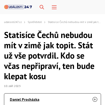
udalosti247.cz
Spotřebitel
Statisíce Čechů nebudou mít v zimě jak topit. Stát už vše potvrdil. Kdo se včas nepřipraví, ten bude klepat kosu
Statisíce Čechů nebudou
mít v zimě jak topit. Stát
už vše potvrdil. Kdo se
včas nepřipraví, ten bude
klepat kosu
10. září 2023
Daniel Procházka