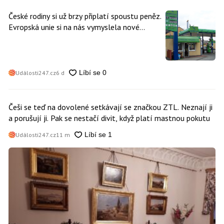
České rodiny si už brzy připlatí spoustu peněz.
Evropská unie si na nás vymyslela nové
poplatky. Nevyhne se jim téměř nikdo
Události247.cz
6 d
Češi se teď na dovolené setkávají se značkou ZTL. Neznají ji
a porušují ji. Pak se nestačí divit, když platí mastnou pokutu
Události247.cz
11 m