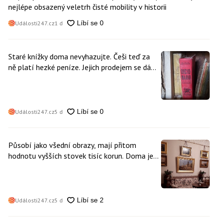
nejlépe obsazený veletrh čisté mobility v historii
Události247.cz
1 d
Staré knížky doma nevyhazujte. Češi teď za
ně platí hezké peníze. Jejich prodejem se dá
vydělat
Události247.cz
5 d
Působí jako všední obrazy, mají přitom
hodnotu vyšších stovek tisíc korun. Doma je
může mít kdokoliv z nás
Události247.cz
5 d