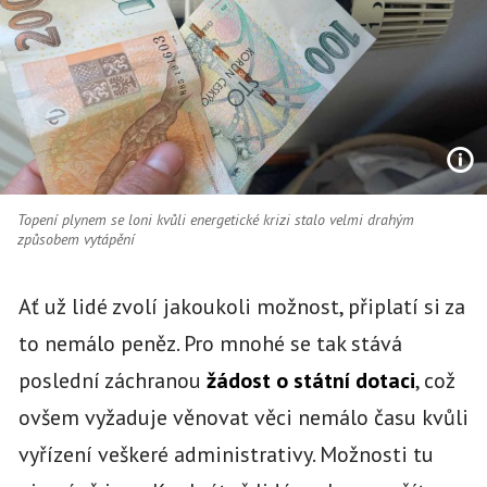
Topení plynem se loni kvůli energetické krizi stalo velmi drahým
způsobem vytápění
Ať už lidé zvolí jakoukoli možnost, připlatí si za
to nemálo peněz. Pro mnohé se tak stává
poslední záchranou
žádost o státní dotaci
, což
ovšem vyžaduje věnovat věci nemálo času kvůli
vyřízení veškeré administrativy. Možnosti tu