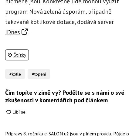
nicméně jsou. Konkrétně lidé mohou využít
program Nová zelená úsporám, případně
takzvané kotlíkové dotace, dodává server
iDnes
.
Štítky
#kotle
#topení
Čím topíte v zimě vy? Podělte se s námi o své
zkušenosti v komentářích pod článkem
Přípravy 8. ročníku e-SALON už jsou v plném proudu. Půjde o