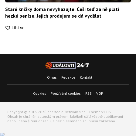
Staré knížky doma nevyhazujte. Češi teď za ně platí
hezké peníze. Jejich prodejem se dá vydělat
O nás
Redakce
Kontakt
Cookies
Používání cookies
RSS
VOP
Copyright © 2016-2026 abcMedia Network s.r.o. - Theme v1.0.5
Obsah je chráněn autorským právem. Jakékoli užití včetně publikování
nebo jiného šíření obsahu je bez písemného souhlasu zakázano.