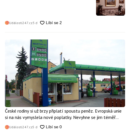
může mít kdokoliv z nás
Události247.cz
3 d
České rodiny si už brzy připlatí spoustu peněz. Evropská unie
si na nás vymyslela nové poplatky. Nevyhne se jim téměř
nikdo
Události247.cz
5 d