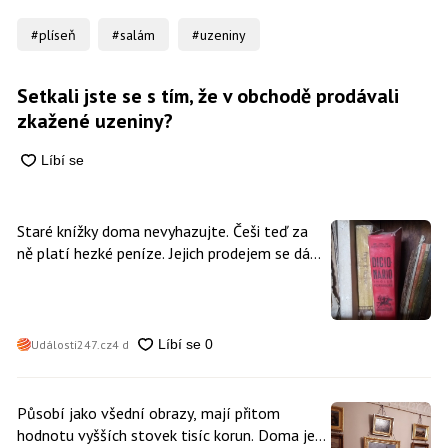
#plíseň
#salám
#uzeniny
Setkali jste se s tím, že v obchodě prodávali
zkažené uzeniny?
Staré knížky doma nevyhazujte. Češi teď za
ně platí hezké peníze. Jejich prodejem se dá
vydělat
Události247.cz
4 d
Působí jako všední obrazy, mají přitom
hodnotu vyšších stovek tisíc korun. Doma je