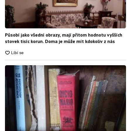
Působí jako všední obrazy, mají přitom hodnotu vyšších
stovek tisíc korun. Doma je může mít kdokoliv z nás