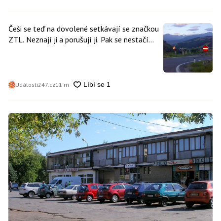
Češi se teď na dovolené setkávají se značkou
ZTL. Neznají ji a porušují ji. Pak se nestačí
divit, když platí mastnou pokutu
Události247.cz
11 m