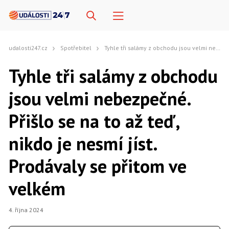
udalosti247.cz
Spotřebitel
Tyhle tři salámy z obchodu jsou velmi nebezpečné. Přišlo se na to až teď, nikdo je nesmí jíst. Prodávaly se přitom ve velkém
Tyhle tři salámy z obchodu
jsou velmi nebezpečné.
Přišlo se na to až teď,
nikdo je nesmí jíst.
Prodávaly se přitom ve
velkém
4. října 2024