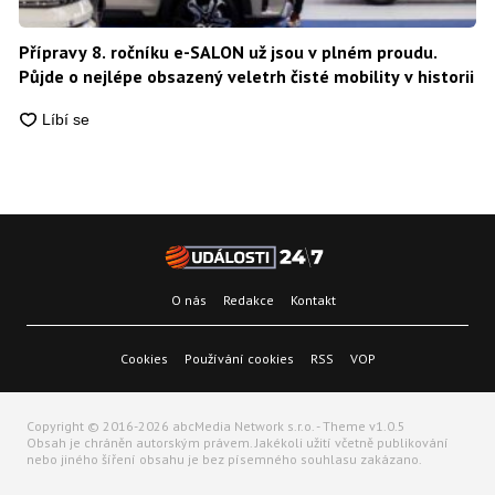
Přípravy 8. ročníku e-SALON už jsou v plném proudu.
Půjde o nejlépe obsazený veletrh čisté mobility v historii
O nás
Redakce
Kontakt
Cookies
Používání cookies
RSS
VOP
Copyright © 2016-2026 abcMedia Network s.r.o. - Theme v1.0.5
Obsah je chráněn autorským právem. Jakékoli užití včetně publikování
nebo jiného šíření obsahu je bez písemného souhlasu zakázano.