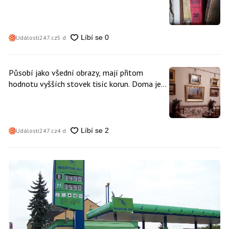
vydělat
Události247.cz
5 d
Působí jako všední obrazy, mají přitom
hodnotu vyšších stovek tisíc korun. Doma je
může mít kdokoliv z nás
Události247.cz
4 d