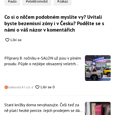
#auto
#elektromobil
#zákaz
Co si o něčem podobném myslíte vy? Uvítali
byste bezemisní zóny i v Česku? Podělte se s
námi o váš názor v komentářích
Přípravy 8. ročníku e-SALON už jsou v plném
proudu. Půjde o nejlépe obsazený veletrh
čisté mobility v historii
Události247.cz
1 d
Staré knížky doma nevyhazujte. Češi teď za
ně platí hezké peníze. Jejich prodejem se dá