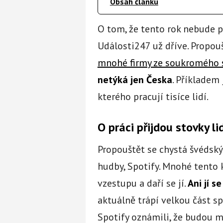
Obsah článku
O tom, že tento rok nebude
Události247 už dříve. Propouš
mnohé firmy ze soukromého 
netýká jen Česka
. Příkladem
kterého pracují tisíce lidí.
O práci přijdou stovky li
Propouštět se chystá švédský
hudby, Spotify. Mnohé tento k
vzestupu a daří se jí.
Ani jí 
aktuálně trápí velkou část s
Spotify oznámili, že budou m