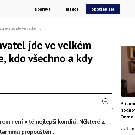
Doprava
Finance
Spotřebitel
velkém propouštět. Víme, kdo všechno a kdy skončí bez práce
vatel jde ve velkém
e, kdo všechno a kdy
Působí
hodnot
Doma j
em není v té nejlepší kondici. Některé z
ulárnímu propouštění.