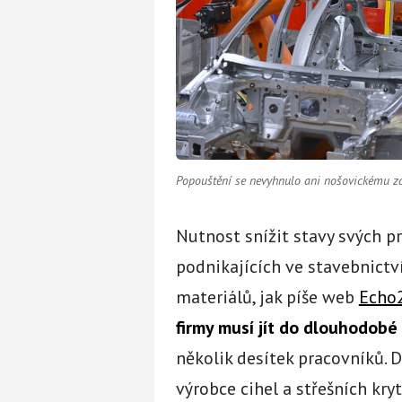
Popouštění se nevyhnulo ani nošovickému 
Nutnost snížit stavy svých p
podnikajících ve stavebnictv
materiálů, jak píše web
Echo
firmy musí jít do dlouhodobé
několik desítek pracovníků. 
výrobce cihel a střešních kry