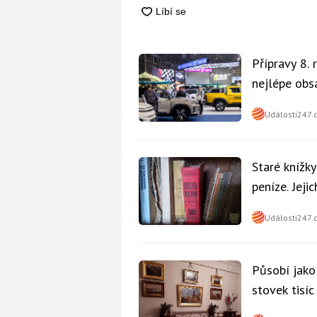
Přípravy 8.
nejlépe obsa
Události247.
Staré knížk
peníze. Jeji
Události247.
Působí jako
stovek tisí