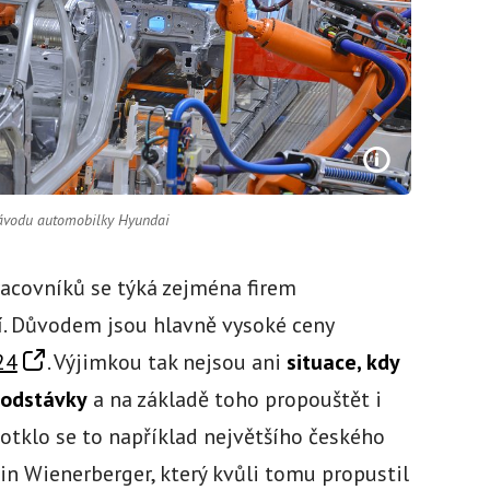
závodu automobilky Hyundai
racovníků se týká zejména firem
í. Důvodem jsou hlavně vysoké ceny
24
. Výjimkou tak nejsou ani
situace, kdy
 odstávky
a na základě toho propouštět i
Dotklo se to například největšího českého
tin Wienerberger, který kvůli tomu propustil