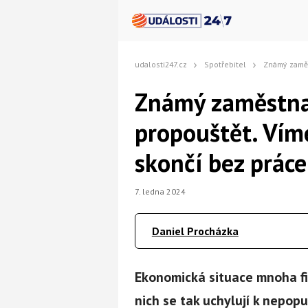
udalosti247.cz
Spotřebitel
Známý zaměstnavatel jde ve 
Známý zaměstna
propouštět. Vím
skončí bez práce
7. ledna 2024
Daniel Procházka
Ekonomická situace mnoha fir
nich se tak uchylují k nepop