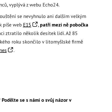
nců, vyplývá z webu Echo24.
pouštění se nevyhnulo ani dalším velkým
k píše web
E15
,
patří mezi ně pobočka
áci ztratilo několik desítek lidí. Až 85
kého roku skončilo v litomyšlské firmě
nes
.
 Podělte se s námi o svůj názor v