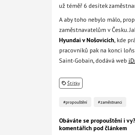
už téměř 6 desítek zaměstna
A aby toho nebylo málo, pro
zaměstnavatelům v Česku. Ja
Hyundai v Nošovicích
, kde pr
pracovníků pak na konci loňs
Saint-Gobain, dodává web
iD
Štítky
#propouštění
#zaměstnanci
Obáváte se propouštění i vy?
komentářích pod článkem