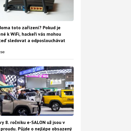
oma toto zařízení? Pokud je
ené k WiFi, hackeři vás mohou
teď sledovat a odposlouchávat
vy 8. ročníku e-SALON už jsou v
proudu. Půjde o nejlépe obsazený