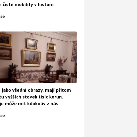
 čisté mobility v historii
jde o práci? Známe odpovědi
 jako všední obrazy, mají přitom
u vyšších stovek tisíc korun.
e může mít kdokoliv z nás