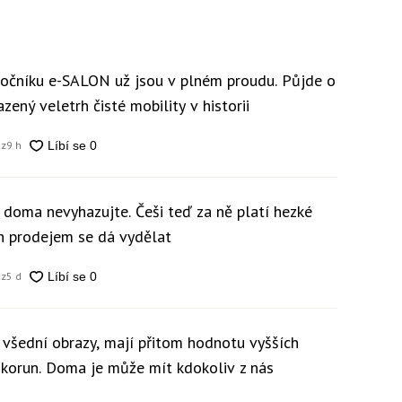
 ročníku e-SALON už jsou v plném proudu. Půjde o
zený veletrh čisté mobility v historii
cz
9 h
y doma nevyhazujte. Češi teď za ně platí hezké
ch prodejem se dá vydělat
cz
5 d
 všední obrazy, mají přitom hodnotu vyšších
c korun. Doma je může mít kdokoliv z nás