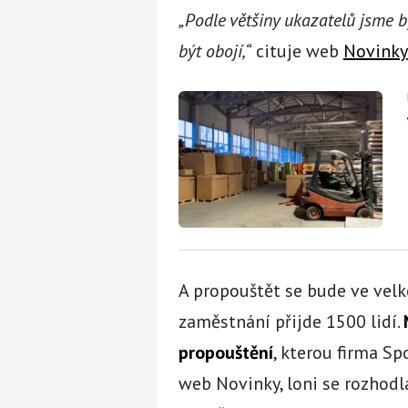
„Podle většiny ukazatelů jsme b
být obojí,“
cituje web
Novinky
A propouštět se bude ve velk
zaměstnání přijde 1500 lidí.
propouštění
, kterou firma Sp
web Novinky, loni se rozhodla