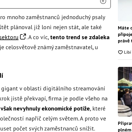
 pro mnoho zaměstnanců jednoduchý psaly
tět plánoval již loni nejen stát, ale také
Máte d
připoj
sektoru
. A co víc,
tento trend se zdaleka
právě 
 je celosvětově známý zaměstnavatel, u
dí
 gigant v oblasti digitálního streamování
rok jistě překvapí, firma je podle všeho na
se však nevyhnuly ekonomické potíže
, které
polečností napříč celým světem. A proto ve
Přípra
uset počet svých zaměstnanců snížit.
plném 