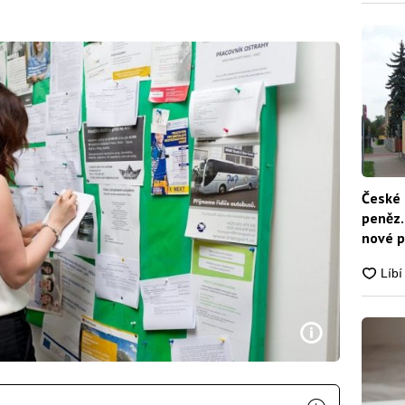
České 
peněz.
nové p
nikdo