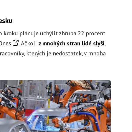
Česku
o kroku plánuje uchýlit zhruba 22 procent
Dnes
. Ačkoli
z mnohých stran lidé slyší
,
pracovníky, kterých je nedostatek, v mnoha