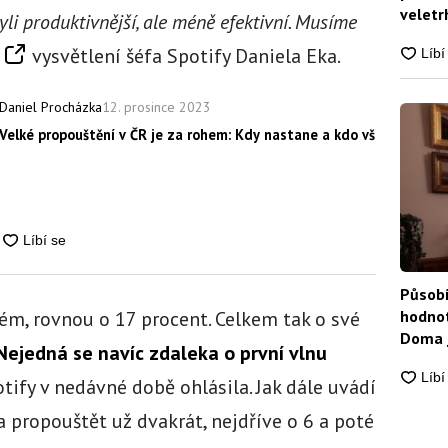
veletrh
yli produktivnější, ale méně efektivní. Musíme
vysvětlení šéfa Spotify Daniela Eka.
12. prosince 2023
Daniel Procházka
Velké propouštění v ČR je za rohem: Kdy nastane a kdo všechno při
Působí
hodnot
ém, rovnou o 17 procent. Celkem tak o své
Doma j
Nejedná se navíc zdaleka o první vlnu
otify v nedávné době ohlásila. Jak dále uvádí
 propouštět už dvakrát, nejdříve o 6 a poté