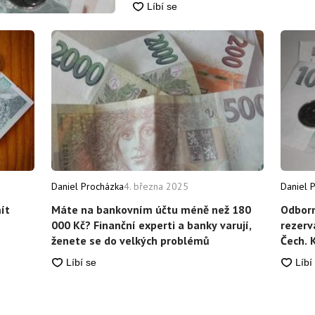
Daniel Procházka
4. března 2025
Daniel 
ít
Máte na bankovním účtu méně než 180
Odborní
000 Kč? Finanční experti a banky varují,
rezerv
ženete se do velkých problémů
Čech. 
probl