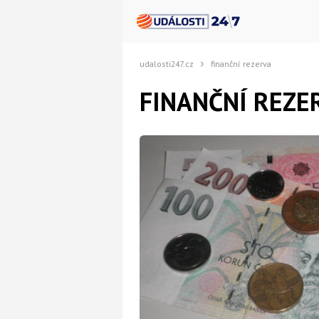
udalosti247.cz
finanční rezerva
FINANČNÍ REZE