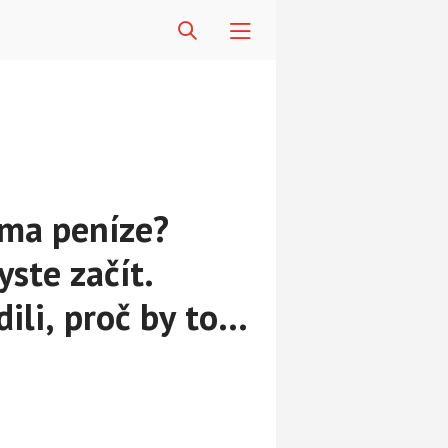
oma peníze?
yste začít.
ili, proč by to