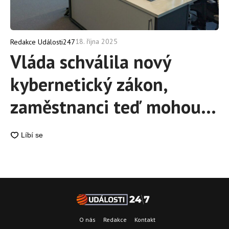
18. října 2025
Redakce Události247
Vláda schválila nový
kybernetický zákon,
zaměstnanci teď mohou
být v práci nepříjemně
sledováni
O nás
Redakce
Kontakt