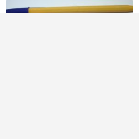
20. května 2025
Daniel Procházka
Staré telefony určitě nevyhazujte do koše. Aspoň jeden z nich
má doma každý z nás. Sběratelé za ně nyní rozdávají desítky
tisíc Kč