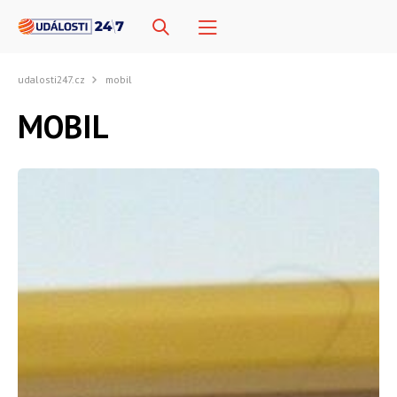
udalosti247.cz
mobil
MOBIL