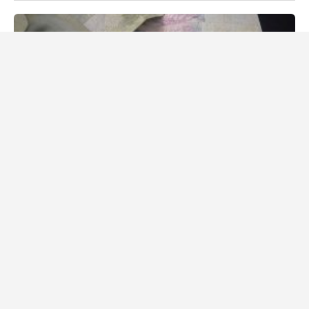
7. prosince 2024
Daniel Procházka
Všem majitelům občanských průkazů hrozí, že přijdou o
statisíce korun. Ani se o tom nemusíte dozvědět