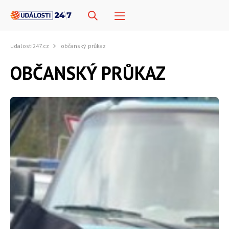
udalosti247.cz
občanský průkaz
OBČANSKÝ PRŮKAZ