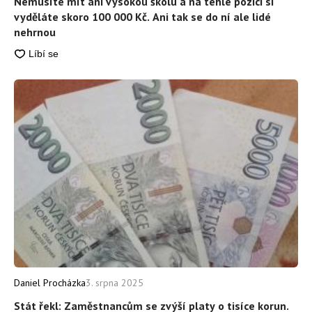
Nemusíte mít ani vysokou školu a na téhle pozici si
vyděláte skoro 100 000 Kč. Ani tak se do ní ale lidé
nehrnou
Daniel Procházka
3. srpna 2025
Stát řekl: Zaměstnancům se zvýší platy o tisíce korun.