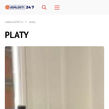
udalosti247.cz
platy
PLATY