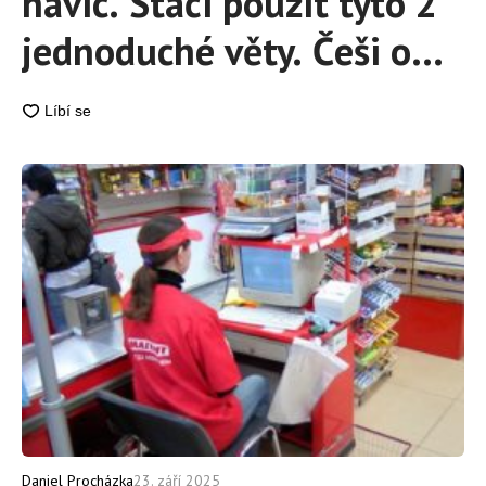
navíc. Stačí použít tyto 2
jednoduché věty. Češi o
nich neví a pak si stěžují,
že nemají dost peněz
Daniel Procházka
23. září 2025