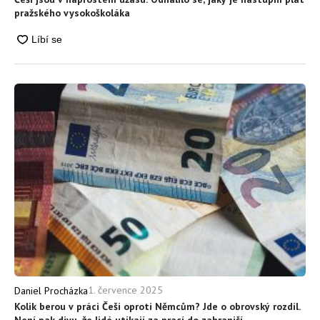
pražského vysokoškoláka
1. července 2025
Daniel Procházka
Kolik berou v práci Češi oproti Němcům? Jde o obrovský rozdíl.
Není pak divu, že lidé utíkají za prací do zahraničí