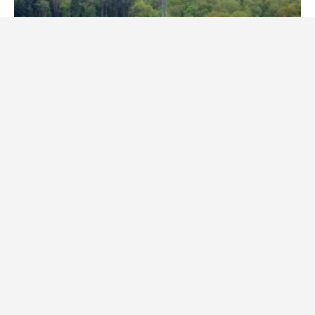
8. ledna 2026
Redakce Události247
Nešvar, který na dálnicích dělá mnoho řidičů: Za jízdu v levém
pruhu může hrozit pokuta