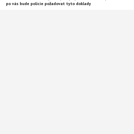
po vás bude policie požadovat tyto doklady
9. listopadu 2024
Daniel Procházka
Policista promluvil: Tohle je způsob, kterým si vybírá řidiče při
silniční kontrole