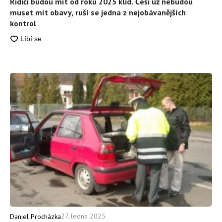
Řidiči budou mít od roku 2025 klid. Češi už nebudou
muset mít obavy, ruší se jedna z nejobávanějších
kontrol
27. ledna 2025
Daniel Procházka