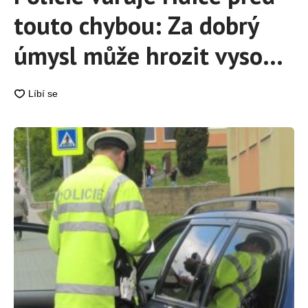
touto chybou: Za dobrý
úmysl může hrozit vysoká
pokuta