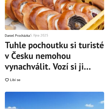
5. října 2025
Daniel Procházka
Tuhle pochoutku si turisté
v Česku nemohou
vynachválit. Vozí si ji
domů po kilech, my si na
ni přitom často ani
nevzpomeneme