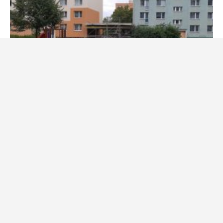
8. ledna 2025
Daniel Procházka
Kdo bude pobývat v jednom z těchto českých měst, zaplatí v
roce 2025 poplatek
O nás
Redakce
Kontakt