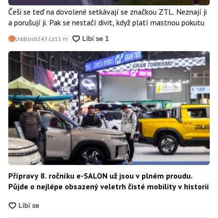
Češi se teď na dovolené setkávají se značkou ZTL. Neznají ji
a porušují ji. Pak se nestačí divit, když platí mastnou pokutu
Události247.cz
11 m
Přípravy 8. ročníku e-SALON už jsou v plném proudu.
Půjde o nejlépe obsazený veletrh čisté mobility v historii