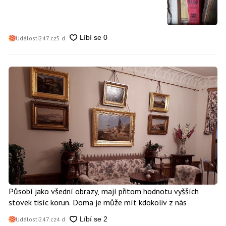
vydělat
Události247.cz
5 d
Působí jako všední obrazy, mají přitom hodnotu vyšších
stovek tisíc korun. Doma je může mít kdokoliv z nás
Události247.cz
4 d