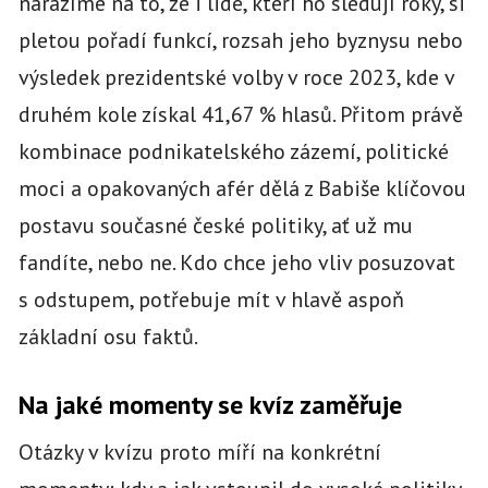
narážíme na to, že i lidé, kteří ho sledují roky, si
pletou pořadí funkcí, rozsah jeho byznysu nebo
výsledek prezidentské volby v roce 2023, kde v
druhém kole získal 41,67 % hlasů. Přitom právě
kombinace podnikatelského zázemí, politické
moci a opakovaných afér dělá z Babiše klíčovou
postavu současné české politiky, ať už mu
fandíte, nebo ne. Kdo chce jeho vliv posuzovat
s odstupem, potřebuje mít v hlavě aspoň
základní osu faktů.
Na jaké momenty se kvíz zaměřuje
Otázky v kvízu proto míří na konkrétní