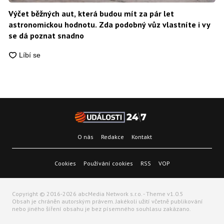
Výčet běžných aut, která budou mít za pár let
astronomickou hodnotu. Zda podobný vůz vlastníte i vy
se dá poznat snadno
O nás
Redakce
Kontakt
Cookies
Používání cookies
RSS
VOP
Copyright © 2016-2026 abcMedia Network s.r.o. - Theme v1.0.5
Obsah je chráněn autorským právem. Jakékoli užití včetně publikování
nebo jiného šíření obsahu je bez písemného souhlasu zakázano.