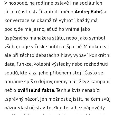
V hospodě, na rodinné oslavě i na sociálních
sítích často stačí zmínit jméno
Andrej Babiš
a
konverzace se okamžitě vyhrotí. Každý má
pocit, že má jasno, ať už ho vnímá jako
úspěšného manažera státu, nebo jako symbol
všeho, co je v české politice špatně. Málokdo si
ale při těchto debatách z hlavy vybaví konkrétní
data, funkce, volební výsledky nebo rozhodnutí
soudů, která za jeho příběhem stojí. Často se
opíráme spíš o dojmy, memy a útržky z kampaní
než o
ověřitelná fakta
. Tenhle kvíz nenabízí
„správný názor“, jen možnost zjistit, na čem svůj
názor vlastně stavíte. Zkuste si bez nápovědy