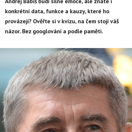
Andrej Babiš budí silné emoce, ale znáte i
konkrétní data, funkce a kauzy, které ho
provázejí? Ověřte si v kvízu, na čem stojí váš
názor. Bez googlování a podle paměti.