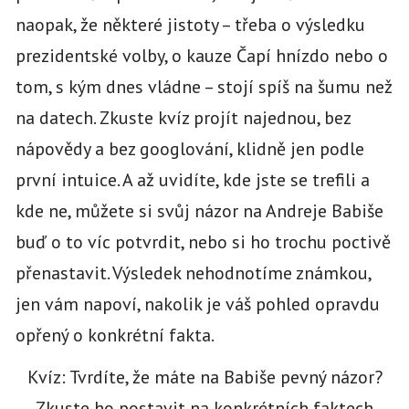
naopak, že některé jistoty – třeba o výsledku
prezidentské volby, o kauze Čapí hnízdo nebo o
tom, s kým dnes vládne – stojí spíš na šumu než
na datech. Zkuste kvíz projít najednou, bez
nápovědy a bez googlování, klidně jen podle
první intuice. A až uvidíte, kde jste se trefili a
kde ne, můžete si svůj názor na Andreje Babiše
buď o to víc potvrdit, nebo si ho trochu poctivě
přenastavit. Výsledek nehodnotíme známkou,
jen vám napoví, nakolik je váš pohled opravdu
opřený o konkrétní fakta.
Kvíz: Tvrdíte, že máte na Babiše pevný názor?
Zkuste ho postavit na konkrétních faktech