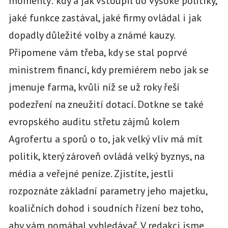
momenty: kdy a jak vstoupil do vysoké politiky,
jaké funkce zastával, jaké firmy ovládal i jak
dopadly důležité volby a známé kauzy.
Připomene vám třeba, kdy se stal poprvé
ministrem financí, kdy premiérem nebo jak se
jmenuje farma, kvůli níž se už roky řeší
podezření na zneužití dotací. Dotkne se také
evropského auditu střetu zájmů kolem
Agrofertu a sporů o to, jak velký vliv má mít
politik, který zároveň ovládá velký byznys, na
média a veřejné peníze. Zjistíte, jestli
rozpoznáte základní parametry jeho majetku,
koaličních dohod i soudních řízení bez toho,
aby vám pomáhal vyhledávač. V redakci jsme