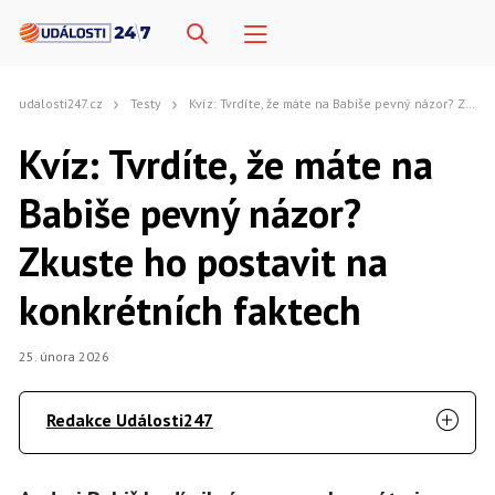
udalosti247.cz
Testy
Kvíz: Tvrdíte, že máte na Babiše pevný názor? Zkuste ho postavit na konkrétních faktech
Kvíz: Tvrdíte, že máte na
Babiše pevný názor?
Zkuste ho postavit na
konkrétních faktech
25. února 2026
Redakce Události247