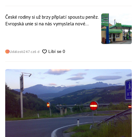
České rodiny si už brzy připlatí spoustu peněz.
Evropská unie si na nás vymyslela nové
poplatky. Nevyhne se jim téměř nikdo
Události247.cz
6 d