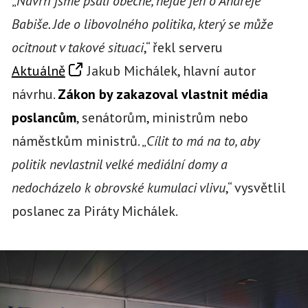
„
Návrh jsme psali obecně, nejde jen o Andreje
Babiše. Jde o libovolného politika, který se může
ocitnout v takové situaci
,“ řekl serveru
Aktuálně
Jakub Michálek, hlavní autor
návrhu.
Zákon by zakazoval vlastnit média
poslancům
, senátorům, ministrům nebo
náměstkům ministrů. „
Cílit to má na to, aby
politik nevlastnil velké mediální domy a
nedocházelo k obrovské kumulaci vlivu
,“ vysvětlil
poslanec za Piráty Michálek.