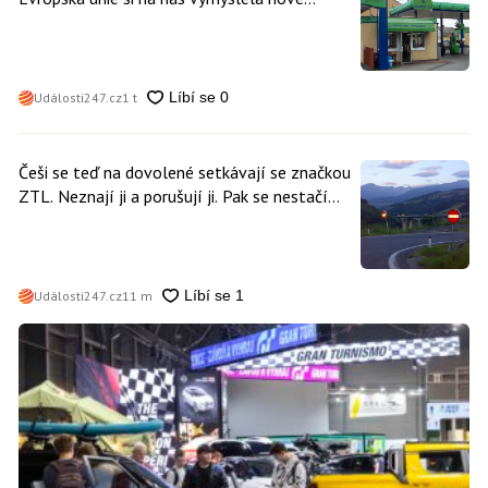
poplatky. Nevyhne se jim téměř nikdo
Události247.cz
1 t
Češi se teď na dovolené setkávají se značkou
ZTL. Neznají ji a porušují ji. Pak se nestačí
divit, když platí mastnou pokutu
Události247.cz
11 m