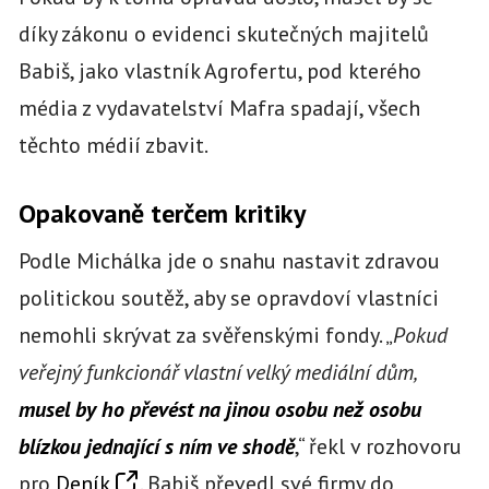
díky zákonu o evidenci skutečných majitelů
Babiš, jako vlastník Agrofertu, pod kterého
média z vydavatelství Mafra spadají, všech
těchto médií zbavit.
Opakovaně terčem kritiky
Podle Michálka jde o snahu nastavit zdravou
politickou soutěž, aby se opravdoví vlastníci
nemohli skrývat za svěřenskými fondy. „
Pokud
veřejný funkcionář vlastní velký mediální dům,
musel by ho převést na jinou osobu než osobu
blízkou jednající s ním ve shodě
,“ řekl v rozhovoru
pro
Deník
. Babiš převedl své firmy do