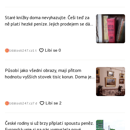
Staré knížky doma nevyhazujte. Češi teď za
ně platí hezké peníze. Jejich prodejem se dá
vydělat
Události247.cz
1 t
Působí jako všední obrazy, mají přitom
hodnotu vyšších stovek tisíc korun. Doma je
může mít kdokoliv z nás
Události247.cz
7 d
České rodiny si už brzy připlatí spoustu peněz.
Evropská unie si na nás vymyslela nové