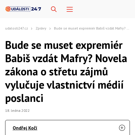
udalosti247.cz
Zprávy
Bude se muset expremiér Babiš vzdát Mafry? Novela zákona o střetu zájmů vylučuje vlastnictví médií poslanci
Bude se muset expremiér
Babiš vzdát Mafry? Novela
zákona o střetu zájmů
vylučuje vlastnictví médií
poslanci
18. ledna 2022
Ondřej Kočí