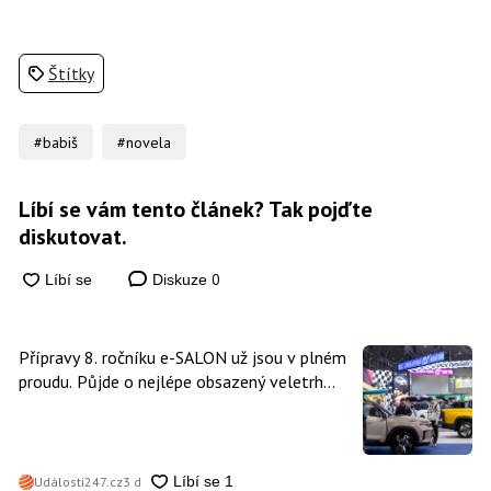
Štítky
#babiš
#novela
Líbí se vám tento článek? Tak pojďte
diskutovat.
0
Diskuze
Přípravy 8. ročníku e-SALON už jsou v plném
proudu. Půjde o nejlépe obsazený veletrh
čisté mobility v historii
Události247.cz
3 d