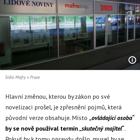
Sídlo Mafry v Praze
Hlavní změnou, kterou by zákon po své
novelizaci prošel, je zpřesnění pojmů, která
původní verze obsahuje. Místo
„
ovládající osoba
“
by se nově používal termín „
skutečný majitel
“
.
Pokud by k tomu opravdu došlo, musel by se