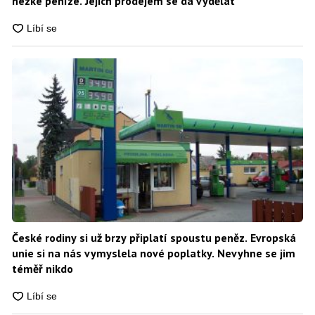
hezké peníze. Jejich prodejem se dá vydělat
České rodiny si už brzy připlatí spoustu peněz. Evropská
unie si na nás vymyslela nové poplatky. Nevyhne se jim
téměř nikdo