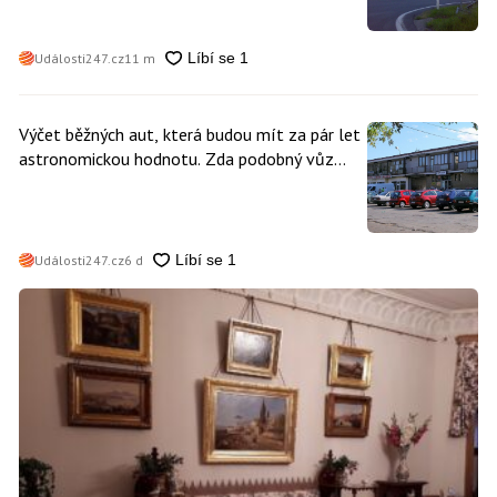
Události247.cz
11 m
Výčet běžných aut, která budou mít za pár let
astronomickou hodnotu. Zda podobný vůz
vlastníte i vy se dá poznat snadno
Události247.cz
6 d