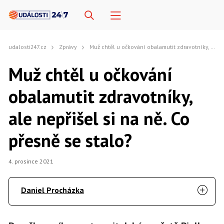
udalosti247.cz
Zprávy
Muž chtěl u očkování obalamutit zdravotníky, ale nepřišel si na ně. Co přesně se stalo?
Muž chtěl u očkování
obalamutit zdravotníky,
ale nepřišel si na ně. Co
přesně se stalo?
4. prosince 2021
Daniel Procházka