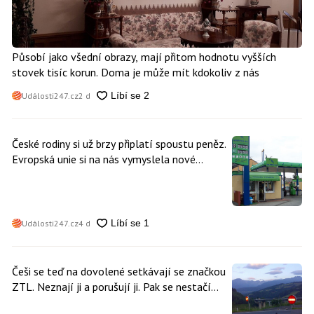
Působí jako všední obrazy, mají přitom hodnotu vyšších
stovek tisíc korun. Doma je může mít kdokoliv z nás
Události247.cz
2 d
České rodiny si už brzy připlatí spoustu peněz.
Evropská unie si na nás vymyslela nové
poplatky. Nevyhne se jim téměř nikdo
Události247.cz
4 d
Češi se teď na dovolené setkávají se značkou
ZTL. Neznají ji a porušují ji. Pak se nestačí
divit, když platí mastnou pokutu