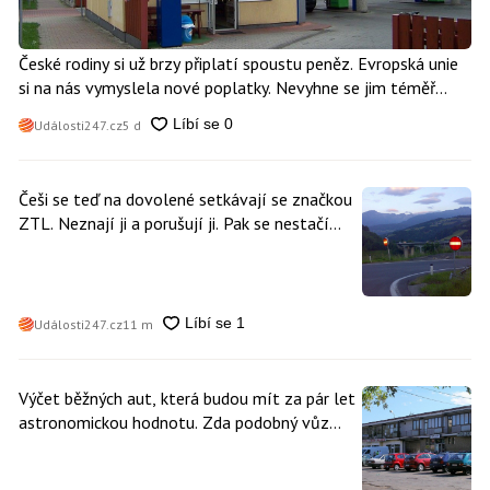
České rodiny si už brzy připlatí spoustu peněz. Evropská unie
si na nás vymyslela nové poplatky. Nevyhne se jim téměř
nikdo
Události247.cz
5 d
Češi se teď na dovolené setkávají se značkou
ZTL. Neznají ji a porušují ji. Pak se nestačí
divit, když platí mastnou pokutu
Události247.cz
11 m
Výčet běžných aut, která budou mít za pár let
astronomickou hodnotu. Zda podobný vůz
vlastníte i vy se dá poznat snadno