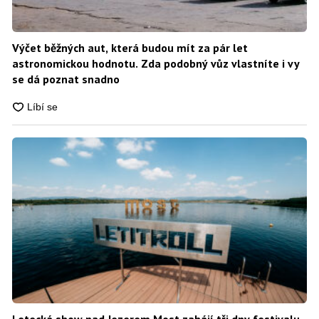
Výčet běžných aut, která budou mít za pár let
astronomickou hodnotu. Zda podobný vůz vlastníte i vy
se dá poznat snadno
Letecká show nad Jezerem Most zahájí tři dny festivalu