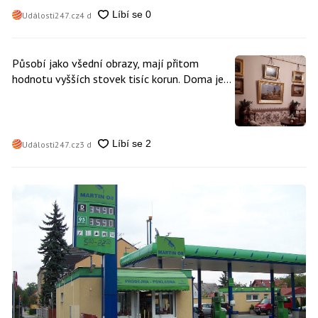
Události247.cz
4 d
Působí jako všední obrazy, mají přitom
hodnotu vyšších stovek tisíc korun. Doma je
může mít kdokoliv z nás
Události247.cz
3 d