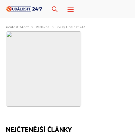
udalosti247.cz
Redakce
Kvízy Události247
NEJČTENĚJŠÍ ČLÁNKY