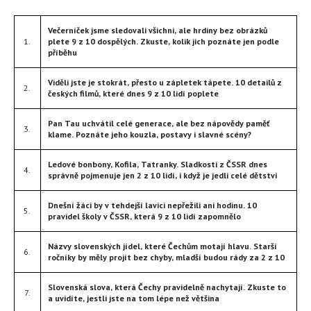
Večerníček jsme sledovali všichni, ale hrdiny bez obrázků
1.
plete 9 z 10 dospělých. Zkuste, kolik jich poznáte jen podle
příběhu
Viděli jste je stokrát, přesto u zápletek tápete. 10 detailů z
2.
českých filmů, které dnes 9 z 10 lidí poplete
Pan Tau uchvátil celé generace, ale bez nápovědy paměť
3.
klame. Poznáte jeho kouzla, postavy i slavné scény?
Ledové bonbony, Kofila, Tatranky. Sladkosti z ČSSR dnes
4.
správně pojmenuje jen 2 z 10 lidí, i když je jedli celé dětství
Dnešní žáci by v tehdejší lavici nepřežili ani hodinu. 10
5.
pravidel školy v ČSSR, která 9 z 10 lidí zapomnělo
Názvy slovenských jídel, které Čechům motají hlavu. Starší
6.
ročníky by měly projít bez chyby, mladší budou rády za 2 z 10
Slovenská slova, která Čechy pravidelně nachytají. Zkuste to
7.
a uvidíte, jestli jste na tom lépe než většina