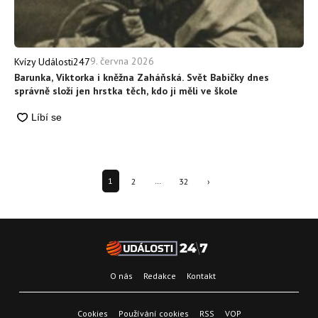
9. června 2026
Kvízy Události247
Barunka, Viktorka i kněžna Zaháňská. Svět Babičky dnes
správně složí jen hrstka těch, kdo ji měli ve škole
1
2
…
32
›
O nás
Redakce
Kontakt
Cookies
Používání cookies
RSS
VOP