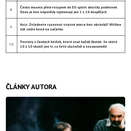
Česko muselo před vstupem do EU splnit desítky podmínek.
8.
Dnes je bez nápovědy vyjmenuje jen 2 z 10 dospělých
Kvíz: Zvládnete rozeznat vzácné mince bez obrázků? Většina
9.
lidí selže hned na začátku
Postavy z českých knížek, které znal každý školák. Se skóre
10.
10 z 10 skončí jen ti, co četli skutečně a nezapomněli
ČLÁNKY AUTORA