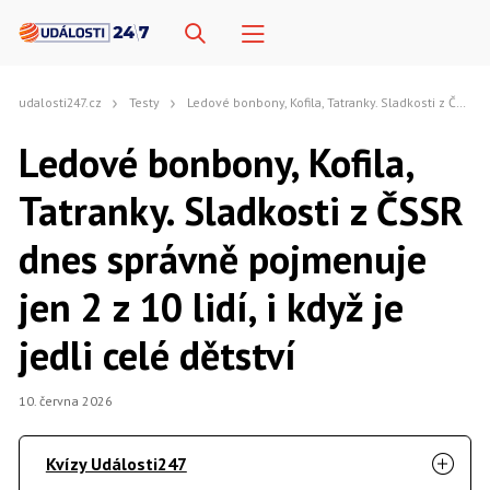
udalosti247.cz
Testy
Ledové bonbony, Kofila, Tatranky. Sladkosti z ČSSR dnes správně pojmenuje jen 2 z 10 lidí, i když je jedli celé dětství
Ledové bonbony, Kofila,
Tatranky. Sladkosti z ČSSR
dnes správně pojmenuje
jen 2 z 10 lidí, i když je
jedli celé dětství
10. června 2026
Kvízy Události247