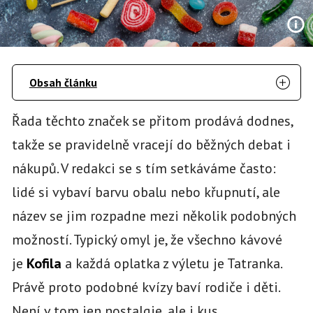
Obsah článku
Řada těchto značek se přitom prodává dodnes,
takže se pravidelně vracejí do běžných debat i
nákupů. V redakci se s tím setkáváme často:
lidé si vybaví barvu obalu nebo křupnutí, ale
název se jim rozpadne mezi několik podobných
možností. Typický omyl je, že všechno kávové
je
Kofila
a každá oplatka z výletu je Tatranka.
Právě proto podobné kvízy baví rodiče i děti.
Není v tom jen nostalgie, ale i kus