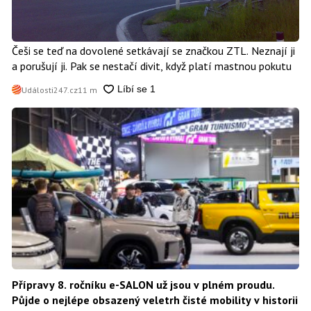
Češi se teď na dovolené setkávají se značkou ZTL. Neznají ji
a porušují ji. Pak se nestačí divit, když platí mastnou pokutu
Události247.cz
11 m
Přípravy 8. ročníku e-SALON už jsou v plném proudu.
Půjde o nejlépe obsazený veletrh čisté mobility v historii