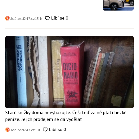
Události247.cz
15 h
Staré knížky doma nevyhazujte. Češi teď za ně platí hezké
peníze. Jejich prodejem se dá vydělat
Události247.cz
5 d