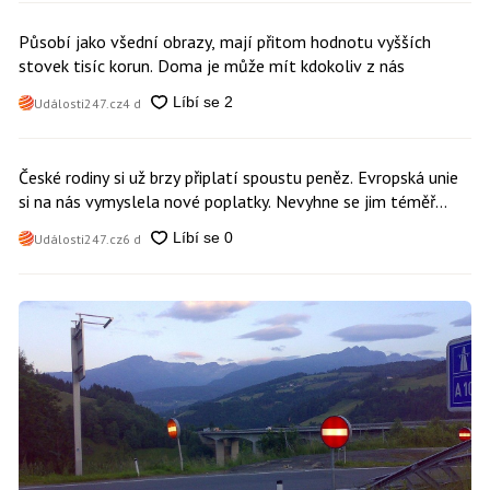
Působí jako všední obrazy, mají přitom hodnotu vyšších
stovek tisíc korun. Doma je může mít kdokoliv z nás
Události247.cz
4 d
České rodiny si už brzy připlatí spoustu peněz. Evropská unie
si na nás vymyslela nové poplatky. Nevyhne se jim téměř
nikdo
Události247.cz
6 d