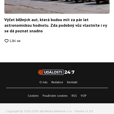
Výčet běžných aut, která budou mít za pár let
astronomickou hodnotu. Zda podobný vůz vlastníte i vy
se dá poznat snadno
O nás
Redakce
Kontakt
Cookies
Používání cookies
RSS
VOP
Copyright © 2016-2026 abcMedia Network s.r.o. - Theme v1.0.5