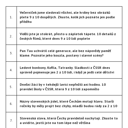
Večerníček jsme sledovali všichni, ale hrdiny bez obrázků
1.
plete 9 z 10 dospělých. Zkuste, kolik jich poznáte jen podle
příběhu
Viděli jste je stokrát, přesto u zápletek tápete. 10 detailů z
2.
českých filmů, které dnes 9 z 10 lidí poplete
Pan Tau uchvátil celé generace, ale bez nápovědy paměť
3.
klame. Poznáte jeho kouzla, postavy i slavné scény?
Ledové bonbony, Kofila, Tatranky. Sladkosti z ČSSR dnes
4.
správně pojmenuje jen 2 z 10 lidí, i když je jedli celé dětství
Dnešní žáci by v tehdejší lavici nepřežili ani hodinu. 10
5.
pravidel školy v ČSSR, která 9 z 10 lidí zapomnělo
Názvy slovenských jídel, které Čechům motají hlavu. Starší
6.
ročníky by měly projít bez chyby, mladší budou rády za 2 z 10
Slovenská slova, která Čechy pravidelně nachytají. Zkuste to
7.
a uvidíte, jestli jste na tom lépe než většina