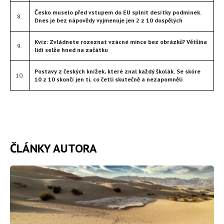
Česko muselo před vstupem do EU splnit desítky podmínek.
8.
Dnes je bez nápovědy vyjmenuje jen 2 z 10 dospělých
Kvíz: Zvládnete rozeznat vzácné mince bez obrázků? Většina
9.
lidí selže hned na začátku
Postavy z českých knížek, které znal každý školák. Se skóre
10.
10 z 10 skončí jen ti, co četli skutečně a nezapomněli
ČLÁNKY AUTORA