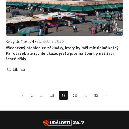
21. dubna 2026
Kvízy Události247
Všeobecný přehled ze základky, který by měl mít úplně každý.
Pár otázek ale rychle ukáže, jestli jste na tom líp než žáci
šesté třídy
‹
1
…
18
19
20
…
32
›