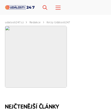
udalosti247.cz
Redakce
Kvízy Události247
NEJČTENĚJŠÍ ČLÁNKY