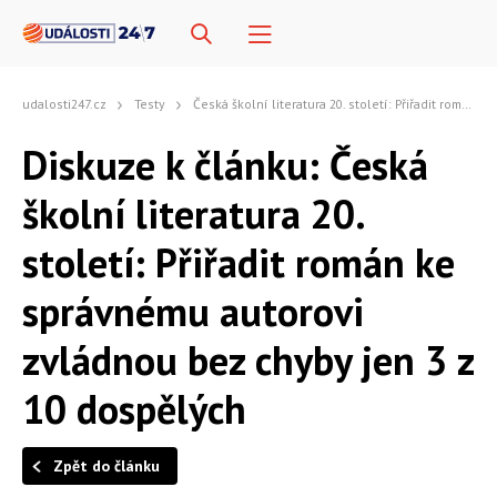
udalosti247.cz
Testy
Česká školní literatura 20. století: Přiřadit román ke správnému autorovi zvládnou bez chyby jen 3 z 10 dospělých
Diskuze k článku: Česká
školní literatura 20.
století: Přiřadit román ke
správnému autorovi
zvládnou bez chyby jen 3 z
10 dospělých
Zpět do článku