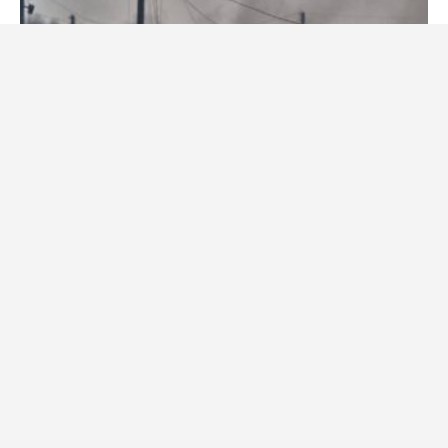
13. září 2022
Ondřej Kočí
Přední ekonom Rogoff: Čeká nás katastrofická budoucnost.
Podle něj směřujeme k největší krizi od 2. světové války