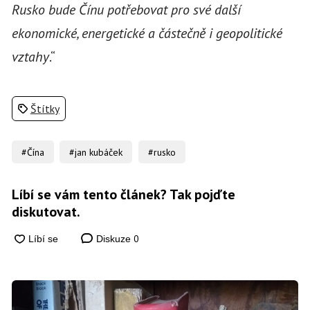
Rusko bude Čínu potřebovat pro své další
ekonomické, energetické a částečně i geopolitické
vztahy
.“
Štítky
#Čína
#jan kubáček
#rusko
Líbí se vám tento článek? Tak pojďte
diskutovat.
0
Diskuze