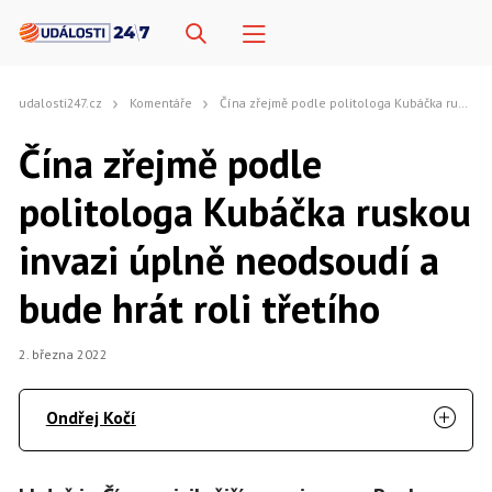
udalosti247.cz
Komentáře
Čína zřejmě podle politologa Kubáčka ruskou invazi úplně neodsoudí a bude hrát roli třetího
Čína zřejmě podle
politologa Kubáčka ruskou
invazi úplně neodsoudí a
bude hrát roli třetího
2. března 2022
Ondřej Kočí