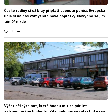
České rodiny si už brzy připlatí spoustu peněz. Evropská
unie si na nás vymyslela nové poplatky. Nevyhne se jim
téměř nikdo
Výčet běžných aut, která budou mít za pár let
astronomickou hodnotu. Zda podobný vůz vlastníte i vy