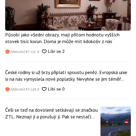
Působí jako všední obrazy, mají přitom hodnotu vyšších
stovek tisíc korun. Doma je může mít kdokoliv z nás
Události247.cz
2 d
České rodiny si už brzy připlatí spoustu peněz. Evropská unie
si na nás vymyslela nové poplatky. Nevyhne se jim téměř
nikdo
Události247.cz
4 d
Češi se teď na dovolené setkávají se značkou
ZTL. Neznají ji a porušují ji. Pak se nestačí
divit, když platí mastnou pokutu