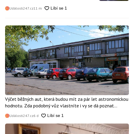
Události247.cz
11 m
Výčet běžných aut, která budou mít za pár let astronomickou
hodnotu. Zda podobný vůz vlastníte i vy se dá poznat
snadno
Události247.cz
6 d