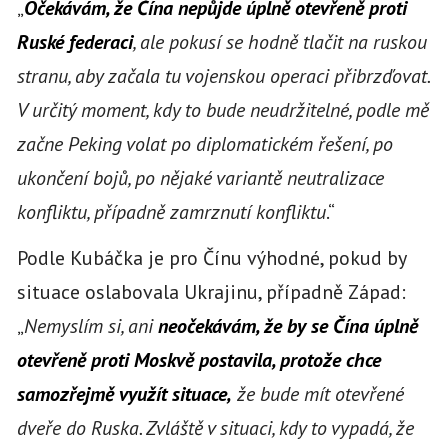
„
Očekávám, že Čína nepůjde úplně otevřeně proti
Ruské federaci
, ale pokusí se hodně tlačit na ruskou
stranu, aby začala tu vojenskou operaci přibrzďovat.
V určitý moment, kdy to bude neudržitelné, podle mě
začne Peking volat po diplomatickém řešení, po
ukončení bojů, po nějaké variantě neutralizace
konfliktu, případně zamrznutí konfliktu
.“
Podle Kubáčka je pro Čínu výhodné, pokud by
situace oslabovala Ukrajinu, případně Západ:
„
Nemyslím si, ani
neočekávám, že by se Čína úplně
otevřeně proti Moskvě postavila, protože chce
samozřejmě využít situace,
že bude mít otevřené
dveře do Ruska. Zvláště v situaci, kdy to vypadá, že