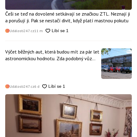
Češi se teď na dovolené setkávají se značkou ZTL. Neznají ji
a porušují ji. Pak se nestačí divit, když platí mastnou pokutu
Události247.cz
11 m
Výčet běžných aut, která budou mít za pár let
astronomickou hodnotu. Zda podobný vůz
vlastníte i vy se dá poznat snadno
Události247.cz
6 d