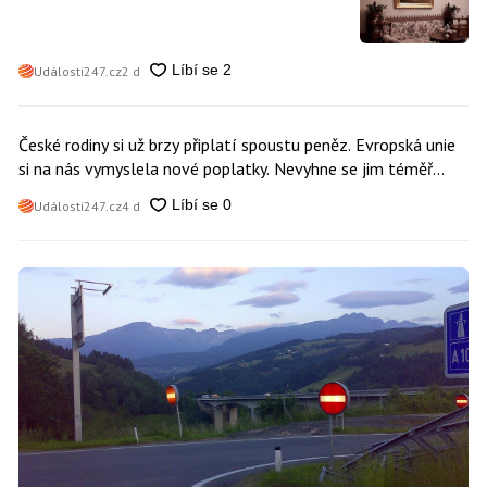
Události247.cz
2 d
České rodiny si už brzy připlatí spoustu peněz. Evropská unie
si na nás vymyslela nové poplatky. Nevyhne se jim téměř
nikdo
Události247.cz
4 d