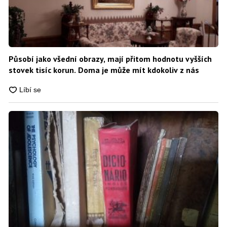
Působí jako všední obrazy, mají přitom hodnotu vyšších
stovek tisíc korun. Doma je může mít kdokoliv z nás