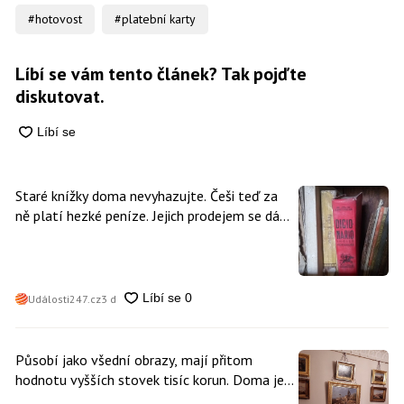
#hotovost
#platební karty
Líbí se vám tento článek? Tak pojďte
diskutovat.
Staré knížky doma nevyhazujte. Češi teď za
ně platí hezké peníze. Jejich prodejem se dá
vydělat
Události247.cz
3 d
Působí jako všední obrazy, mají přitom
hodnotu vyšších stovek tisíc korun. Doma je
může mít kdokoliv z nás