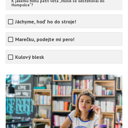
K jakému filmu patří věta „Hliník se odstěhoval do
Humpolce“?
Jáchyme, hoď ho do stroje!
Marečku, podejte mi pero!
Kulový blesk