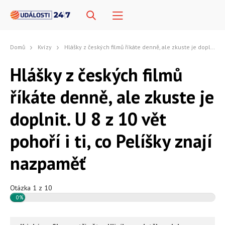
Domů
Kvízy
Hlášky z českých filmů říkáte denně, ale zkuste je doplnit. U 8 z 10 vět pohoří i ti, co Pelíšky znají nazpaměť
Hlášky z českých filmů
říkáte denně, ale zkuste je
doplnit. U 8 z 10 vět
pohoří i ti, co Pelíšky znají
nazpaměť
Otázka 1 z 10
0%