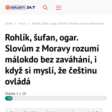
Domů
Kvízy
Rohlík, šufan, ogar. Slovům z Moravy rozumí málokdo bez zaváhání, i když si myslí, že češtinu ovládá
Rohlík, šufan, ogar.
Slovům z Moravy rozumí
málokdo bez zaváhání, i
když si myslí, že češtinu
ovládá
Otázka 1 z 10
0%