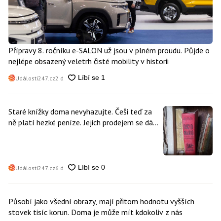
Přípravy 8. ročníku e-SALON už jsou v plném proudu. Půjde o
nejlépe obsazený veletrh čisté mobility v historii
Události247.cz
2 d
Staré knížky doma nevyhazujte. Češi teď za
ně platí hezké peníze. Jejich prodejem se dá
vydělat
Události247.cz
6 d
Působí jako všední obrazy, mají přitom hodnotu vyšších
stovek tisíc korun. Doma je může mít kdokoliv z nás