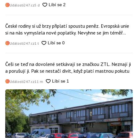
Události247.cz
5 d
České rodiny si už brzy připlatí spoustu peněz. Evropská unie
si na nás vymyslela nové poplatky. Nevyhne se jim téměř
nikdo
Události247.cz
1 t
Češi se teď na dovolené setkávají se značkou ZTL. Neznají ji
a porušují ji. Pak se nestačí divit, když platí mastnou pokutu
Události247.cz
11 m