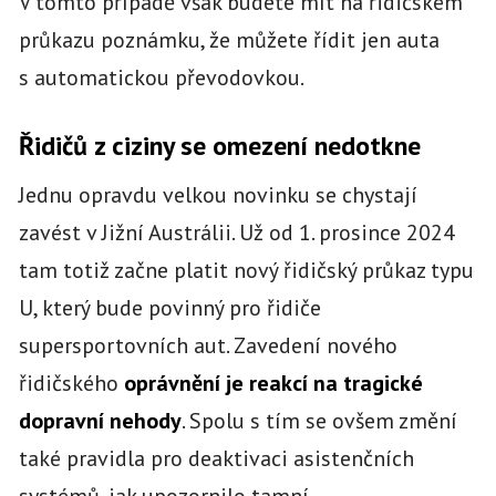
V tomto případě však budete mít na řidičském
průkazu poznámku, že můžete řídit jen auta
s automatickou převodovkou.
Řidičů z ciziny se omezení nedotkne
Jednu opravdu velkou novinku se chystají
zavést v Jižní Austrálii. Už od 1. prosince 2024
tam totiž začne platit nový řidičský průkaz typu
U, který bude povinný pro řidiče
supersportovních aut. Zavedení nového
řidičského
oprávnění je reakcí na tragické
dopravní nehody
. Spolu s tím se ovšem změní
také pravidla pro deaktivaci asistenčních
systémů, jak upozornilo tamní