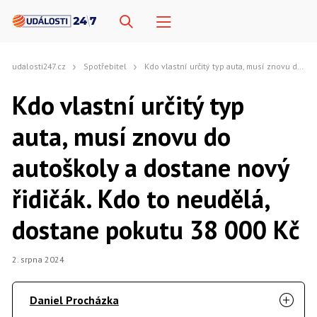
udalosti247.cz
Spotřebitel
Kdo vlastní určitý typ auta, musí znovu do autoškoly a dostane nový řidičák. Kdo to neudělá, dostane pokutu 38 000 Kč
Kdo vlastní určitý typ
auta, musí znovu do
autoškoly a dostane nový
řidičák. Kdo to neudělá,
dostane pokutu 38 000 Kč
2. srpna 2024
Daniel Procházka