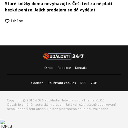
Staré knížky doma nevyhazujte. Češi teď za ně platí
hezké peníze. Jejich prodejem se dá vydělat
O nás
Redakce
Kontakt
Cookies
Používání cookies
RSS
VOP
Copyright © 2016-2026 abcMedia Network s.r.o. - Theme v1.0.5
Obsah je chráněn autorským právem. Jakékoli užití včetně publikování
nebo jiného šíření obsahu je bez písemného souhlasu zakázano.