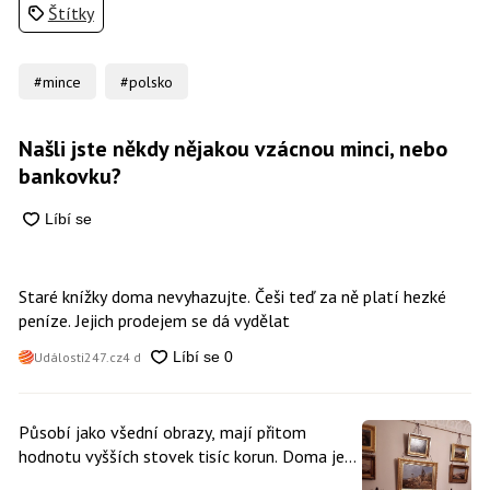
Štítky
#mince
#polsko
Našli jste někdy nějakou vzácnou minci, nebo
bankovku?
Staré knížky doma nevyhazujte. Češi teď za ně platí hezké
peníze. Jejich prodejem se dá vydělat
Události247.cz
4 d
Působí jako všední obrazy, mají přitom
hodnotu vyšších stovek tisíc korun. Doma je
může mít kdokoliv z nás