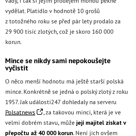
vady, i tak si jejím prodejem mohou pěkně
vydělat. Platidlo v hodnotě 10 grošů
z totožného roku se před pár lety prodalo za
29 900 tisíc zlotých, což je skoro 160 000
korun.
Mince se nikdy sami nepokoušejte
vyčistit
O něco menší hodnotu má ještě starší polská
mince. Konkrétně se jedná o polský zlotý z roku
1957. Jak události247 dohledaly na serveru
Polsatnews
, za takovou minci, která je ve
velmi dobrém stavu, může
její majitel získat v
přepočtu až 40 000 korun
. Není jich ovšem