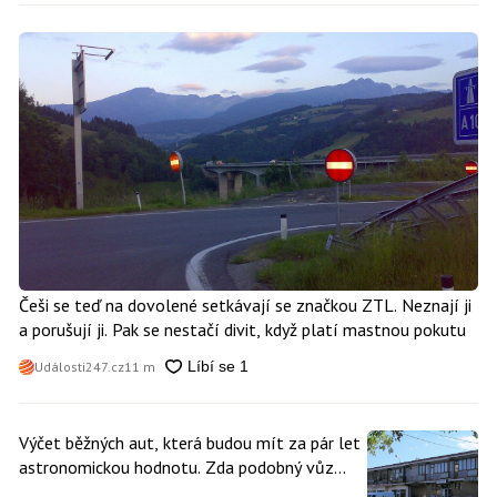
Češi se teď na dovolené setkávají se značkou ZTL. Neznají ji
a porušují ji. Pak se nestačí divit, když platí mastnou pokutu
Události247.cz
11 m
Výčet běžných aut, která budou mít za pár let
astronomickou hodnotu. Zda podobný vůz
vlastníte i vy se dá poznat snadno