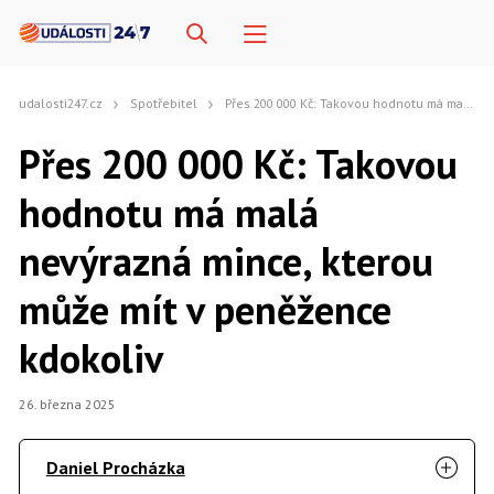
udalosti247.cz
Spotřebitel
Přes 200 000 Kč: Takovou hodnotu má malá nevýrazná mince, kterou může mít v peněžence kdokoliv
Přes 200 000 Kč: Takovou
hodnotu má malá
nevýrazná mince, kterou
může mít v peněžence
kdokoliv
26. března 2025
Daniel Procházka