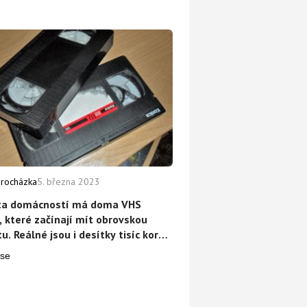
Procházka
5. března 2023
ta domácností má doma VHS
, které začínají mít obrovskou
u. Reálné jsou i desítky tisíc korun
nu