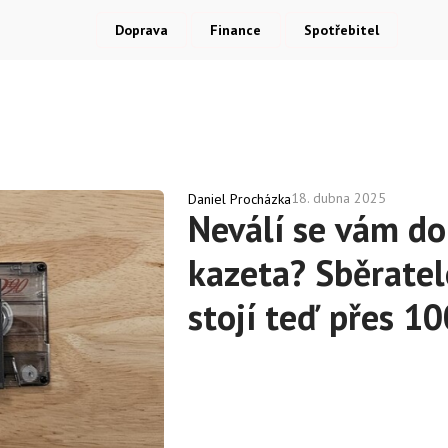
Doprava
Finance
Spotřebitel
18. dubna 2025
Daniel Procházka
Neválí se vám do
kazeta? Sběratel
stojí teď přes 1