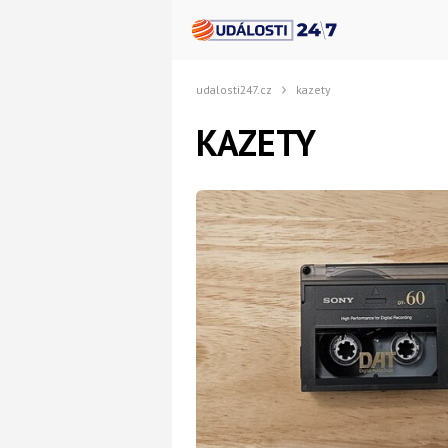
udalosti247.cz
kazety
KAZETY