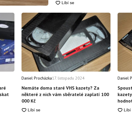
Daniel Procházka
17. listopadu 2024
Daniel 
aré
Nemáte doma staré VHS kazety? Za
Spous
ískat
některé z nich vám sběratelé zaplatí 100
kazety
000 Kč
hodnot
za jed