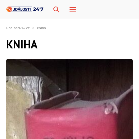
udalosti247.cz
kniha
KNIHA