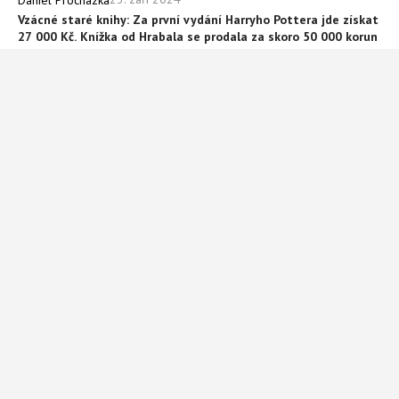
Vzácné staré knihy: Za první vydání Harryho Pottera jde získat
27 000 Kč. Knížka od Hrabala se prodala za skoro 50 000 korun
20. května 2023
Daniel Procházka
Kazety, porcelán, nábytek i staré mobily: Věci schované na