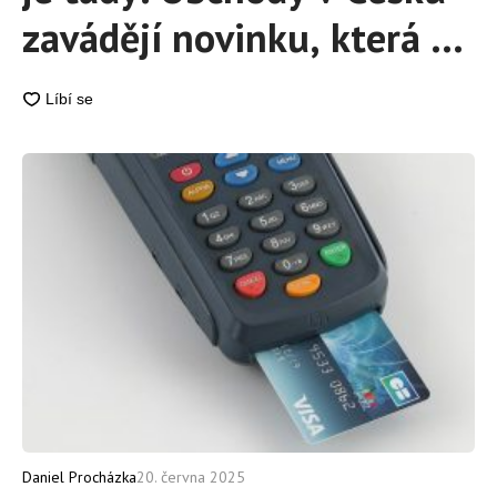
zavádějí novinku, která od
základu mění způsob
placení
Daniel Procházka
20. června 2025