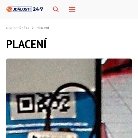
udalosti247.cz
placení
PLACENÍ