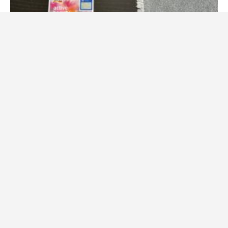
8. listopadu 2024
Daniel Procházka
Plošný konec platebních karet v ČR? Scénář, který by se dotkl
až 82 % obyvatel. Jak se připravit?