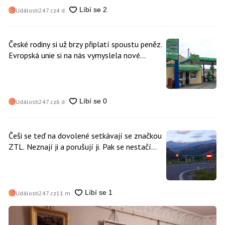
Události247.cz
4 d
České rodiny si už brzy připlatí spoustu peněz.
Evropská unie si na nás vymyslela nové
poplatky. Nevyhne se jim téměř nikdo
Události247.cz
6 d
Češi se teď na dovolené setkávají se značkou
ZTL. Neznají ji a porušují ji. Pak se nestačí
divit, když platí mastnou pokutu
Události247.cz
11 m