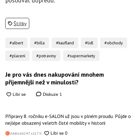
posouvat dopředu.
Štítky
#albert
#billa
#kaufland
#lidl
#obchody
#placení
#potraviny
#supermarkety
Je pro vás dnes nakupování mnohem
příjemnější než v minulosti?
1
Diskuze
Přípravy 8. ročníku e-SALON už jsou v plném proudu. Půjde o
nejlépe obsazený veletrh čisté mobility v historii
Události247.cz
17 h