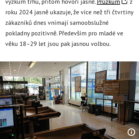
výzkum trhu, přitom hovoří jasně.
Průzkum
z
roku 2024 jasně ukazuje, že více než tři čtvrtiny
zákazníků dnes vnímají samoobslužné
pokladny pozitivně. Především pro mladé ve
věku 18–29 let jsou pak jasnou volbou.