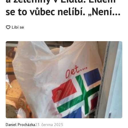
se to vůbec nelíbí. „Není
to fér,“ stěžují si
Daniel Procházka
23. června 2025