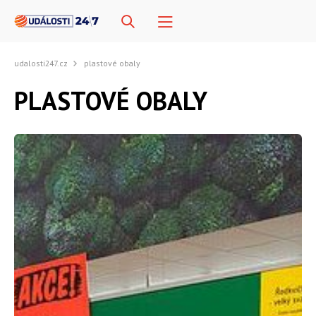
udalosti247.cz
plastové obaly
PLASTOVÉ OBALY