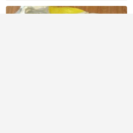
20. ledna 2025
Daniel Procházka
Evropská unie zakáže prodej dalších plastových obalů. Jakých
konkrétně?