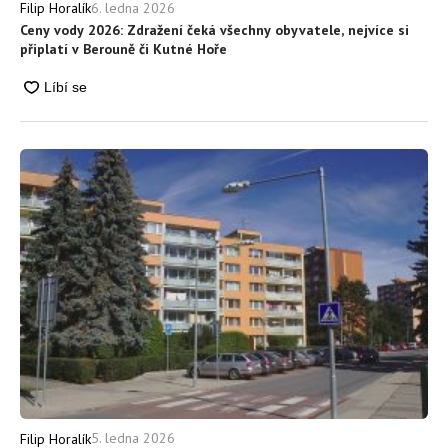
6. ledna 2026
Filip Horalík
Ceny vody 2026: Zdražení čeká všechny obyvatele, nejvíce si
připlatí v Berouně či Kutné Hoře
5. ledna 2026
Filip Horalík