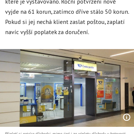
které je vystavováno. Roční potvrzení nově
vyjde na 61 korun, zatímco dříve stálo 50 korun.
Pokud si jej nechá klient zaslat poštou, zaplatí
navíc vyšší poplatek za doručení.
Připlatí si nejvíce důchodci, mimo jiné i za výplatu důchodu v hotovosti