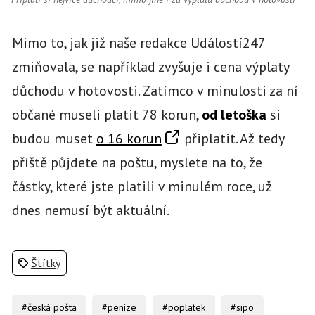
Mimo to, jak již naše redakce Událostí247
zmiňovala, se například zvyšuje i cena výplaty
důchodu v hotovosti. Zatímco v minulosti za ní
občané museli platit 78 korun,
od letoška
si
budou muset
o 16 korun
připlatit. Až tedy
příště půjdete na poštu, myslete na to, že
částky, které jste platili v minulém roce, už
dnes nemusí být aktuální.
Štítky
#česká pošta
#peníze
#poplatek
#sipo