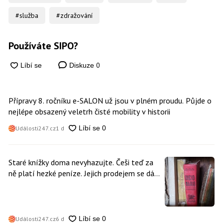
#služba
#zdražování
Používáte SIPO?
0
Diskuze
Přípravy 8. ročníku e-SALON už jsou v plném proudu. Půjde o
nejlépe obsazený veletrh čisté mobility v historii
Události247.cz
1 d
Staré knížky doma nevyhazujte. Češi teď za
ně platí hezké peníze. Jejich prodejem se dá
vydělat
Události247.cz
6 d