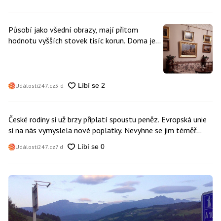
Působí jako všední obrazy, mají přitom
hodnotu vyšších stovek tisíc korun. Doma je
může mít kdokoliv z nás
Události247.cz
5 d
České rodiny si už brzy připlatí spoustu peněz. Evropská unie
si na nás vymyslela nové poplatky. Nevyhne se jim téměř
nikdo
Události247.cz
7 d