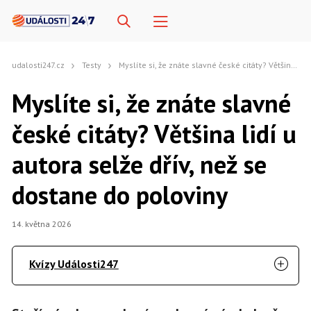
udalosti247.cz
Testy
Myslíte si, že znáte slavné české citáty? Většina lidí u autora selže dřív, než se dostane do poloviny
Myslíte si, že znáte slavné
české citáty? Většina lidí u
autora selže dřív, než se
dostane do poloviny
14. května 2026
Kvízy Události247