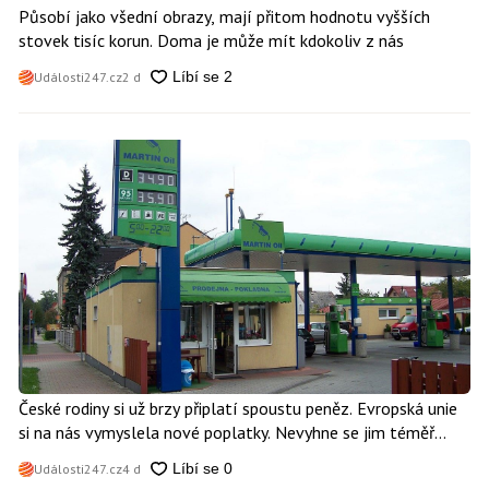
Působí jako všední obrazy, mají přitom hodnotu vyšších
stovek tisíc korun. Doma je může mít kdokoliv z nás
Události247.cz
2 d
České rodiny si už brzy připlatí spoustu peněz. Evropská unie
si na nás vymyslela nové poplatky. Nevyhne se jim téměř
nikdo
Události247.cz
4 d