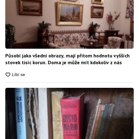
Působí jako všední obrazy, mají přitom hodnotu vyšších
stovek tisíc korun. Doma je může mít kdokoliv z nás