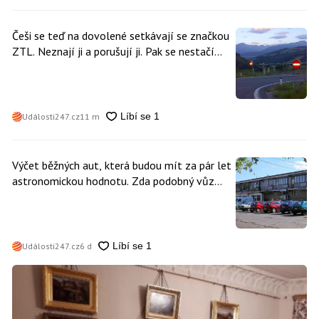
Češi se teď na dovolené setkávají se značkou
ZTL. Neznají ji a porušují ji. Pak se nestačí
divit, když platí mastnou pokutu
Události247.cz
11 m
Výčet běžných aut, která budou mít za pár let
astronomickou hodnotu. Zda podobný vůz
vlastníte i vy se dá poznat snadno
Události247.cz
6 d