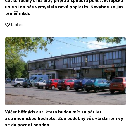
České rodiny si už brzy připlatí spoustu peněz. Evropská
unie si na nás vymyslela nové poplatky. Nevyhne se jim
téměř nikdo
Výčet běžných aut, která budou mít za pár let
astronomickou hodnotu. Zda podobný vůz vlastníte i vy
se dá poznat snadno