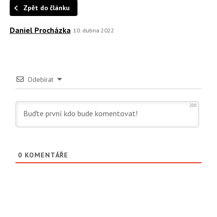
Zpět do článku
Daniel Procházka
10. dubna 2022
Odebírat
200
0
KOMENTÁŘE