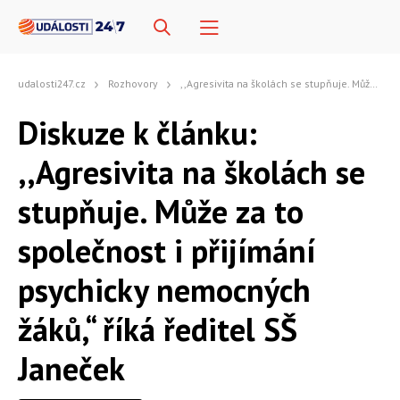
udalosti247.cz
Rozhovory
,,Agresivita na školách se stupňuje. Může za to společnost i přijímání psychicky nemocných žáků,“ říká ředitel SŠ Janeček
Diskuze k článku:
,,Agresivita na školách se
stupňuje. Může za to
společnost i přijímání
psychicky nemocných
žáků,“ říká ředitel SŠ
Janeček