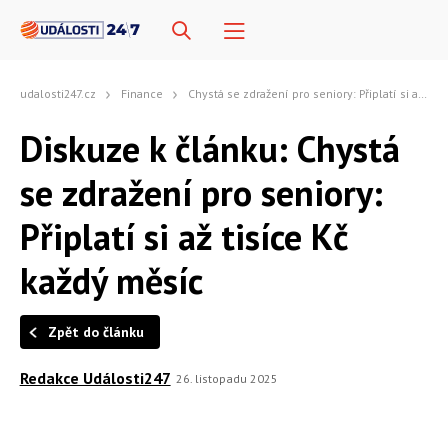
udalosti247.cz
Finance
Chystá se zdražení pro seniory: Připlatí si až tisíce Kč každý měsíc
Diskuze k článku: Chystá
se zdražení pro seniory:
Připlatí si až tisíce Kč
každý měsíc
Zpět do článku
Redakce Události247
26. listopadu 2025